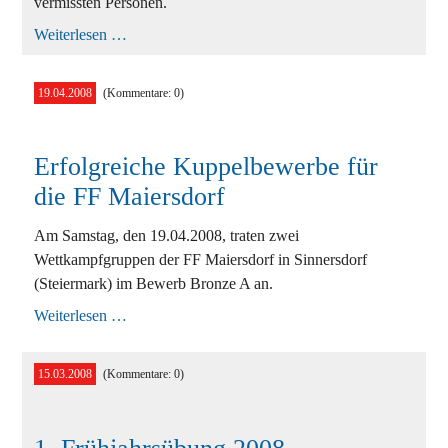
vermissten Personen.
3.
Weiterlesen …
Frühjahrsübung
2008
19.04.2008
(Kommentare: 0)
Erfolgreiche Kuppelbewerbe für
die FF Maiersdorf
Am Samstag, den 19.04.2008, traten zwei
Wettkampfgruppen der FF Maiersdorf in Sinnersdorf
(Steiermark) im Bewerb Bronze A an.
Erfolgreiche
Weiterlesen …
Kuppelbewerbe
für
die
15.03.2008
(Kommentare: 0)
FF
Maiersdorf