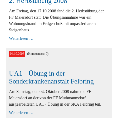
2. Herbstübung 2008
Ausbildung
Bekleidung
Am Freitag, den 17.10.2008 fand die 2. Herbstübung der
FF Maiersdorf statt. Die Übungsannahme war ein
Bewerbe
Wohnungsbrand im Erdgeschoß mit unpassierbarem
Steigenhaus.
Einsätze
2.
Weiterlesen …
Herbstübung
Jugend
2008
Veranstaltungen
04.10.2008
(Kommentare: 0)
UA1 - Übung in der
Sonderkrankenanstalt Felbring
Am Samstag, den 04. Oktober 2008 nahm die FF
Maiersdorf an der von der FF Muthmannsdorf
ausgearbeiteten UA1 - Übung in der SKA Felbring teil.
UA1
Weiterlesen …
-