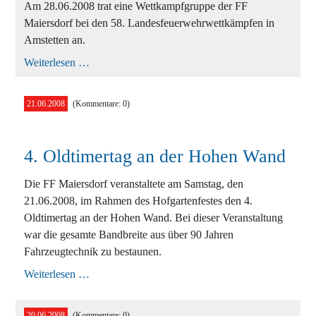
Am 28.06.2008 trat eine Wettkampfgruppe der FF
Maiersdorf bei den 58. Landesfeuerwehrwettkämpfen in
Amstetten an.
58.
Weiterlesen …
Landesfeuerwehrwettkämpfen
in
Amstetten
21.06.2008
(Kommentare: 0)
4. Oldtimertag an der Hohen Wand
Die FF Maiersdorf veranstaltete am Samstag, den
21.06.2008, im Rahmen des Hofgartenfestes den 4.
Oldtimertag an der Hohen Wand. Bei dieser Veranstaltung
war die gesamte Bandbreite aus über 90 Jahren
Fahrzeugtechnik zu bestaunen.
4.
Weiterlesen …
Oldtimertag
an
der
20.06.2008
(Kommentare: 0)