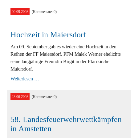
Übung
in
09.09.2008
(Kommentare: 0)
der
Sonderkrankenanstalt
Felbring
Hochzeit in Maiersdorf
Am 09. September gab es wieder eine Hochzeit in den
Reihen der FF Maiersdorf. PFM Malek Werner ehelichte
seine langjährige Freundin Birgit in der Pfarrkirche
Maiersdorf.
Hochzeit
Weiterlesen …
in
Maiersdorf
28.06.2008
(Kommentare: 0)
58. Landesfeuerwehrwettkämpfen
in Amstetten