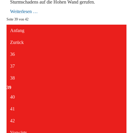
Sturmschadens auf die Hohen Wand gerufen.
Sturmschäden
Weiterlesen …
auf
Seite 39 von 42
der
Hohen
Wand
Anfang
Zurück
36
37
38
39
40
41
42
Vorwärts