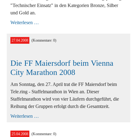
"Technischer Einsatz" in den Kategorien Bronze, Silber
und Gold an.
Ausbildungsprüfung
Weiterlesen …
-
Technischer
Einsatz
27.04.2008
(Kommentare: 0)
Die FF Maiersdorf beim Vienna
City Marathon 2008
Am Sonntag, den 27. April trat die FF Maiersdorf beim
Tele.ring - Staffelmarathon in Wien an. Dieser
Staffelmarathon wird von vier Läufern durchgeführt, die
Reihung der Gruppen erfolgt durch die Gesamtzeit.
Die
Weiterlesen …
FF
Maiersdorf
beim
25.04.2008
(Kommentare: 0)
Vienna