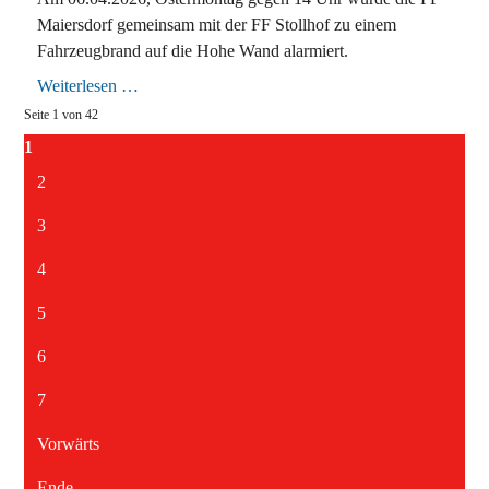
Maiersdorf gemeinsam mit der FF Stollhof zu einem
Fahrzeugbrand auf die Hohe Wand alarmiert.
Fahrzeug
Weiterlesen …
in
Seite 1 von 42
Vollbrand
auf
1
der
Hohen
2
Wand
3
4
5
6
7
Vorwärts
Ende