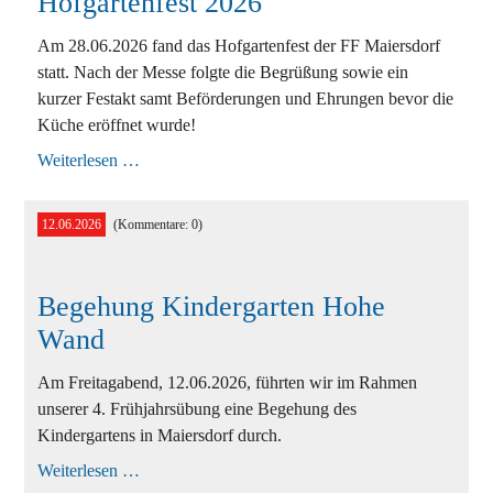
Hofgartenfest 2026
Ausbildung
Bekleidung
Am 28.06.2026 fand das Hofgartenfest der FF Maiersdorf
statt. Nach der Messe folgte die Begrüßung sowie ein
Bewerbe
kurzer Festakt samt Beförderungen und Ehrungen bevor die
Küche eröffnet wurde!
Einsätze
Hofgartenfest
Weiterlesen …
2026
Jugend
Veranstaltungen
12.06.2026
(Kommentare: 0)
Begehung Kindergarten Hohe
Wand
Am Freitagabend, 12.06.2026, führten wir im Rahmen
unserer 4. Frühjahrsübung eine Begehung des
Kindergartens in Maiersdorf durch.
Begehung
Weiterlesen …
Kindergarten