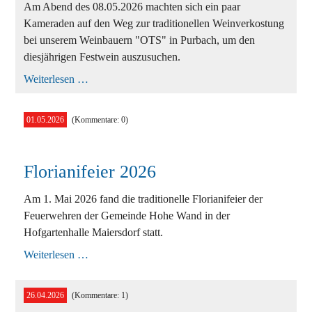
Am Abend des 08.05.2026 machten sich ein paar
Kameraden auf den Weg zur traditionellen Weinverkostung
bei unserem Weinbauern "OTS" in Purbach, um den
diesjährigen Festwein auszusuchen.
Der
Weiterlesen …
Festwein
2026
steht
01.05.2026
(Kommentare: 0)
fest!
🍷
🍇
Florianifeier 2026
Am 1. Mai 2026 fand die traditionelle Florianifeier der
Feuerwehren der Gemeinde Hohe Wand in der
Hofgartenhalle Maiersdorf statt.
Florianifeier
Weiterlesen …
2026
26.04.2026
(Kommentare: 1)