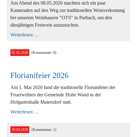
Am Abend des 08.05.2026 machten sich ein paar
Kameraden auf den Weg zur traditionellen Weinverkostung
bei unserem Weinbauern "OTS" in Purbach, um den
diesjährigen Festwein auszusuchen.
Der
Weiterlesen …
Festwein
2026
steht
01.05.2026
(Kommentare: 0)
fest!
🍷
🍇
Florianifeier 2026
Am 1. Mai 2026 fand die traditionelle Florianifeier der
Feuerwehren der Gemeinde Hohe Wand in der
Hofgartenhalle Maiersdorf statt.
Florianifeier
Weiterlesen …
2026
26.04.2026
(Kommentare: 1)