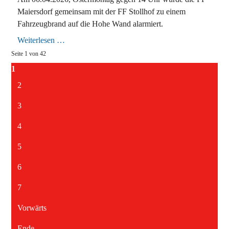
Maiersdorf gemeinsam mit der FF Stollhof zu einem
Fahrzeugbrand auf die Hohe Wand alarmiert.
Fahrzeug
Weiterlesen …
in
Seite 1 von 42
Vollbrand
auf
1
der
Hohen
2
Wand
3
4
5
6
7
Vorwärts
Ende