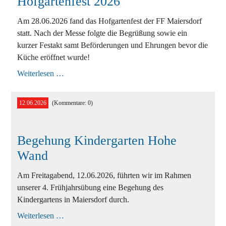
Hofgartenfest 2026
Ausbildung
Bekleidung
Am 28.06.2026 fand das Hofgartenfest der FF Maiersdorf
statt. Nach der Messe folgte die Begrüßung sowie ein
Bewerbe
kurzer Festakt samt Beförderungen und Ehrungen bevor die
Küche eröffnet wurde!
Einsätze
Hofgartenfest
Weiterlesen …
2026
Jugend
Veranstaltungen
12.06.2026
(Kommentare: 0)
Begehung Kindergarten Hohe
Wand
Am Freitagabend, 12.06.2026, führten wir im Rahmen
unserer 4. Frühjahrsübung eine Begehung des
Kindergartens in Maiersdorf durch.
Begehung
Weiterlesen …
Kindergarten