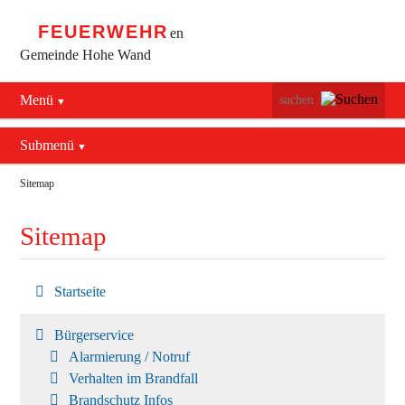
FEUERWEHR
en
Gemeinde Hohe Wand
Menü
Navigation
Startseite
überspringen
Submenü
Bürgerservice
Sitemap
Maiersdorf
Sitemap
Stollhof
Netting
Startseite
Bürgerservice
Alarmierung / Notruf
Verhalten im Brandfall
Brandschutz Infos