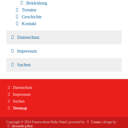
Bekleidung
Termine
Geschichte
Kontakt
Datenschutz
Impressum
Suchen
Navigation
Datenschutz
überspringen
Impressum
Suchen
Sitemap
Copyright ©
2014
Feuerwehren Hohe Wand | powered by
Contao
| design by
alexander.pilhar