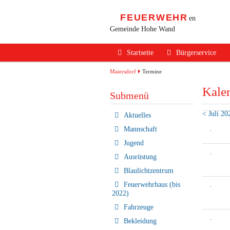
FEUERWEHR
en
Gemeinde Hohe Wand
Navigation
Startseite
Bürgerservice
überspringen
Alarmierung / Not
Maiersdorf
Termine
Kale
Verhalten im Bran
Submenü
Brandschutz Infos
< Juli 20
Navigation
Aktuelles
überspringen
Sicherheits Tipps
Mannschaft
.
Jugend
Verkehrsunfälle
.
Ausrüstung
Erste Hilfe
Blaulichtzentrum
Rechtliches
Feuerwehrhaus (bis
.
2022)
Beitritt zur FF
Fahrzeuge
.
Bekleidung