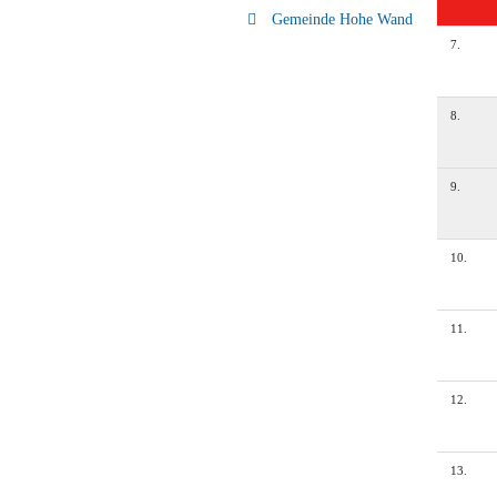
Gemeinde Hohe Wand
7
.
8
.
9
.
10
.
11
.
12
.
13
.