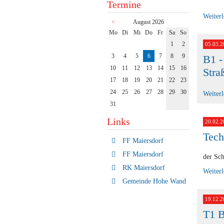
Termine
Weiter
<
August 2026
ntag
enstag
ttwoch
nnerstag
eitag
mstag
nntag
Mo
Di
Mi
Do
Fr
Sa
So
1
2
05.03.2
3
4
5
6
7
8
9
B1 -
10
11
12
13
14
15
16
Stra
17
18
19
20
21
22
23
24
25
26
27
28
29
30
Weiter
31
Links
20.02.2
Tech
FF Maiersdorf
FF Maiersdorf
der Sch
RK Maiersdorf
Weiter
Gemeinde Hohe Wand
19.12.2
T1 