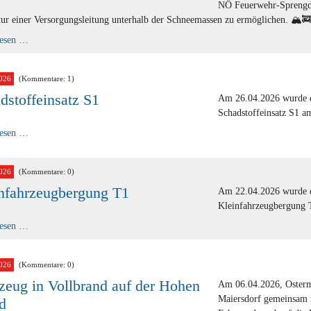
NÖ Feuerwehr-Sprengdi
ur einer Versorgungsleitung unterhalb der Schneemassen zu ermöglichen. 🏔️
Sonderdiensteinsatz
lesen …
026
(Kommentare: 1)
dstoffeinsatz S1
Am 26.04.2026 wurde d
Schadstoffeinsatz S1 am
Schadstoffeinsatz
lesen …
S1
026
(Kommentare: 0)
nfahrzeugbergung T1
Am 22.04.2026 wurde d
Kleinfahrzeugbergung T
Kleinfahrzeugbergung
lesen …
T1
026
(Kommentare: 0)
zeug in Vollbrand auf der Hohen
Am 06.04.2026, Osterm
Maiersdorf gemeinsam 
d