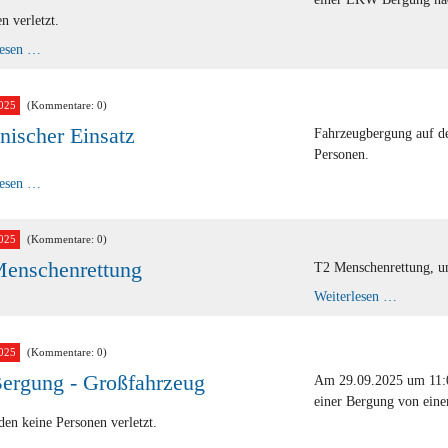
n verletzt.
T1
lesen …
Bergung
025
(Kommentare: 0)
nischer Einsatz
Fahrzeugbergung auf de
Personen.
Technischer
lesen …
Einsatz
025
(Kommentare: 0)
enschenrettung
T2 Menschenrettung, un
T2
Weiterlesen …
Menschen
025
(Kommentare: 0)
ergung - Großfahrzeug
Am 29.09.2025 um 11:0
einer Bergung von eine
en keine Personen verletzt.