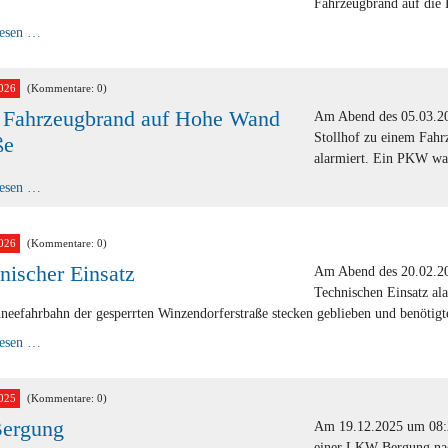
Fahrzeugbrand auf die
Fahrzeug
lesen …
in
Vollbrand
auf
der
026
(Kommentare: 0)
Hohen
 Fahrzeugbrand auf Hohe Wand
Wand
Am Abend des 05.03.20
Stollhof zu einem Fah
ße
alarmiert. Ein PKW war
B1
lesen …
-
Fahrzeugbrand
auf
Hohe
026
(Kommentare: 0)
Wand
nischer Einsatz
Straße
Am Abend des 20.02.20
Technischen Einsatz al
neefahrbahn der gesperrten Winzendorferstraße stecken geblieben und benötigt
Technischer
lesen …
Einsatz
025
(Kommentare: 0)
Bergung
Am 19.12.2025 um 08:2
einer LKW Bergung nac