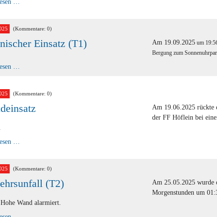
T1
lesen …
Bergung
-
Großfahrzeug
025
(Kommentare: 0)
nischer Einsatz (T1)
Am 19.09.2025
um 19:56
Bergung zum Sonnenuhrpark
Technischer
lesen …
Einsatz
(T1)
025
(Kommentare: 0)
deinsatz
Am 19.06.2025 rückte d
der FF Höflein bei eine
.
Brandeinsatz
lesen …
025
(Kommentare: 0)
ehrsunfall (T2)
Am 25.05.2025 wurde d
Morgenstunden um 01:3
 Hohe Wand alarmiert.
Verkehrsunfall
lesen …