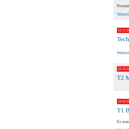
Persone
Weiter
16.11.2
Tech
Weiter
29.10.2
T2 M
29.09.2
T1 B
Es wurd