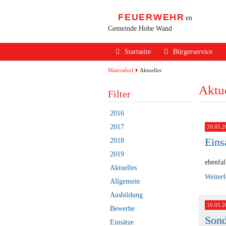
FEUERWEHR
en
Gemeinde Hohe Wand
Navigation
Startseite
Bürgerservice
überspringen
Alarmierung / Not
Maiersdorf
Aktuelles
Aktue
Verhalten im Bran
Filter
Brandschutz Infos
2016
Sicherheits Tipps
2017
20.05.2
Eins
2018
Verkehrsunfälle
2019
Erste Hilfe
ebenfal
Aktuelles
Weiter
Rechtliches
Allgemein
Ausbildung
Beitritt zur FF
10.05.2
Bewerbe
Sond
Einsätze