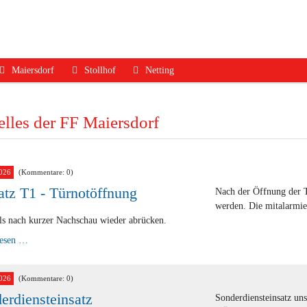
Maiersdorf
Stollhof
Netting
ruf
Aktuelles
Aktuelles
Aktuelles
lles der FF Maiersdorf
dfall
Mannschaft
Mannschaft
Mannschaft
Jugend
Jugend
Ausrüstung
Ausrüstung
Ausrüstung
Termine
026
(Kommentare: 0)
atz T1 - Türnotöffnung
Nach der Öffnung der 
Termine
Termine
Geschichte
werden. Die mitalarmie
Geschichte
Geschichte
Kontakt
ls nach kurzer Nachschau wieder abrücken.
Einsatz
lesen …
Kontakt
Kontakt
T1
-
Türnotöffnung
026
(Kommentare: 0)
erdiensteinsatz
Sonderdiensteinsatz un