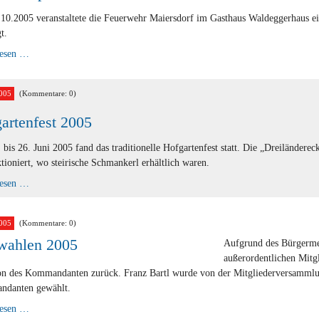
10.2005 veranstaltete die Feuerwehr Maiersdorf im Gasthaus Waldeggerhaus ei
t.
Preisschnapsen
lesen …
der
FF
Maiersdorf
005
(Kommentare: 0)
artenfest 2005
bis 26. Juni 2005 fand das traditionelle Hofgartenfest statt. Die „Dreiländere
ioniert, wo steirische Schmankerl erhältlich waren.
Hofgartenfest
lesen …
2005
005
(Kommentare: 0)
wahlen 2005
Aufgrund des Bürgermeis
außerordentlichen Mit
on des Kommandanten zurück. Franz Bartl wurde von der Mitgliederversamml
danten gewählt.
Neuwahlen
lesen …
2005