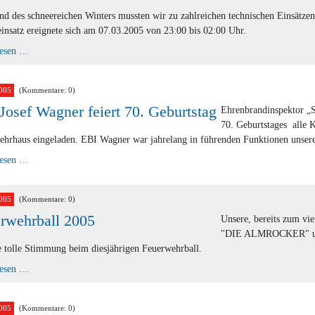
d des schneereichen Winters mussten wir zu zahlreichen technischen Einsätzen
insatz ereignete sich am 07.03.2005 von 23:00 bis 02:00 Uhr.
Technische
lesen …
Einsätze
005
(Kommentare: 0)
Josef Wagner feiert 70. Geburtstag
Ehrenbrandinspektor „S
70. Geburtstages alle 
hrhaus eingeladen. EBI Wagner war jahrelang in führenden Funktionen unsere
EBI
lesen …
Josef
Wagner
feiert
70.
005
(Kommentare: 0)
Geburtstag
rwehrball 2005
Unsere, bereits zum vi
"DIE ALMROCKER" und 
e tolle Stimmung beim diesjährigen Feuerwehrball.
Feuerwehrball
lesen …
2005
005
(Kommentare: 0)