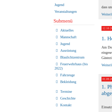
Jugend
dass un
Veranstaltungen
Weiter
Submenü
12.10.2
Navigation
Aktuelles
überspringen
Mannschaft
1. H
Jugend
Am Do.
Ausrüstung
eingese
Blaulichtzentrum
Gästez
Feuerwehrhaus (bis
Weiter
2022)
Fahrzeuge
01.09.2
Bekleidung
1. P
Termine
abge
Geschichte
Kontakt
Einsatz