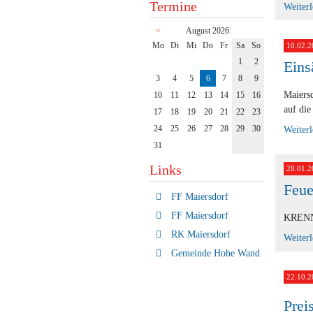
Termine
Weiter
<
August 2026
ntag
enstag
ttwoch
nnerstag
eitag
mstag
nntag
Mo
Di
Mi
Do
Fr
Sa
So
10.02.2
1
2
Eins
3
4
5
6
7
8
9
Maiersd
10
11
12
13
14
15
16
auf di
17
18
19
20
21
22
23
24
25
26
27
28
29
30
Weiter
31
Links
28.01.2
Feue
FF Maiersdorf
FF Maiersdorf
KRENN 
RK Maiersdorf
Weiter
Gemeinde Hohe Wand
22.10.2
Prei