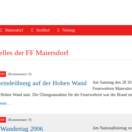
Maiersdorf
Stollhof
Netting
ruf
Aktuelles
Aktuelles
Aktuelles
lles der FF Maiersdorf
dfall
Mannschaft
Mannschaft
Mannschaft
Jugend
Jugend
Ausrüstung
Ausrüstung
Ausrüstung
Termine
006
(Kommentare: 0)
indeübung auf der Hohen Wand
Am Samstag den 28.10
Termine
Termine
Geschichte
Feuerwehren Maiersdorf
Geschichte
Geschichte
Kontakt
r Hohen Wand statt. Die Übungsannahme für die Feuerwehren war der Brand ein
Gemeindeübung
lesen …
Kontakt
Kontakt
auf
der
Hohen
Wand
006
(Kommentare: 0)
 Wandertag 2006
Am Nationalfeiertag ver