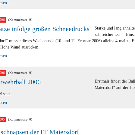
1.
lesen …
Phase
von
Gerätehaus
-
006
(Kommentare: 0)
Umbau
ätze infolge großen Schneedrucks
abgeschlossen
Starke und lang anhalt
zahlreicher techn. Eins
orf“ musste dieses Wochenende (10. und 11. Februar 2006) alleine 4-mal zu 
e Hohe Wand ausrücken.
Einsätze
lesen …
infolge
großen
Schneedrucks
006
(Kommentare: 0)
rwehrball 2006
Erstmals findet der Bal
Maiersdorf“ auf der 
statt.
Feuerwehrball
lesen …
2006
005
(Kommentare: 0)
sschnapsen der FF Maiersdorf