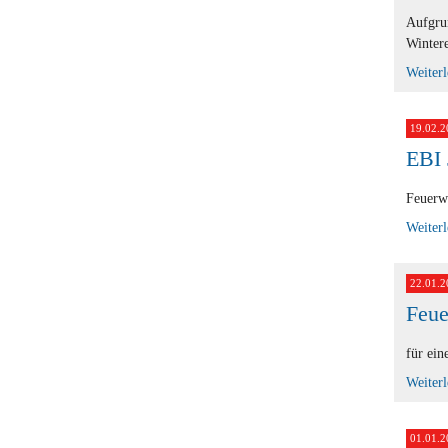
Aufgrun
Wintere
Weiter
19.02.2
EBI 
Feuerwe
Weiter
22.01.2
Feue
für ein
Weiter
01.01.2