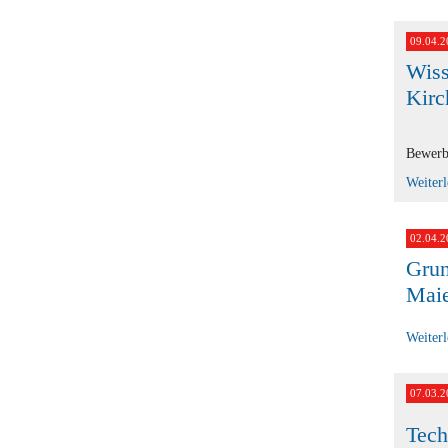
09.04.2
Wiss
Kirc
Bewerb
Weiter
02.04.2
Grun
Maie
Weiter
07.03.2
Tech