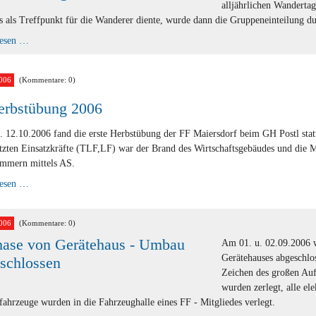
alljährlichen Wanderta
s als Treffpunkt für die Wanderer diente, wurde dann die Gruppeneinteilung du
FF
lesen …
-
Wandertag
2006
006
(Kommentare: 0)
erbstübung 2006
 12.10.2006 fand die erste Herbstübung der FF Maiersdorf beim GH Postl sta
tzten Einsatzkräfte (TLF,LF) war der Brand des Wirtschaftsgebäudes und die 
immern mittels AS.
1.
lesen …
Herbstübung
2006
006
(Kommentare: 0)
hase von Gerätehaus - Umbau
Am 01. u. 02.09.2006 
Gerätehauses abgeschlo
schlossen
Zeichen des großen Auf
wurden zerlegt, alle el
fahrzeuge wurden in die Fahrzeughalle eines FF - Mitgliedes verlegt.