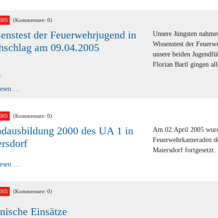
005
(Kommentare: 0)
enstest der Feuerwehrjugend in
Unsere Jüngsten nahmen
Wissenstest der Feuerwe
hschlag am 09.04.2005
unsere beiden Jugendf
Florian Bartl gingen al
.
Wissenstest
lesen …
der
Feuerwehrjugend
in
Kirchschlag
005
(Kommentare: 0)
am
dausbildung 2000 des UA 1 in
09.04.2005
Am 02.April 2005 wurd
Feuerwehrkameraden de
rsdorf
Maiersdorf fortgesetzt.
Grundausbildung
lesen …
2000
des
UA
1
005
(Kommentare: 0)
in
Maiersdorf
nische Einsätze