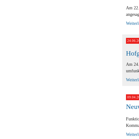
Am 22.
angesag
Weiter
24.06.2
Hofg
Am 24. 
umfunkt
Weiter
09.04.2
Neu
Funkti
Komman
Weiter