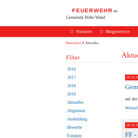
FEUERWEHR
en
Gemeinde Hohe Wand
Navigation
Startseite
Bürgerservice
überspringen
Alarmierung / Not
Maiersdorf
Aktuelles
Aktue
Verhalten im Bran
Filter
Brandschutz Infos
2016
Sicherheits Tipps
2017
28.10.2
Geme
2018
Verkehrsunfälle
2019
Erste Hilfe
auf de
Aktuelles
Weiter
Rechtliches
Allgemein
Ausbildung
Beitritt zur FF
26.10.2
Bewerbe
FF -
Einsätze