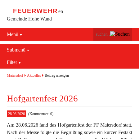
FEUERWEHR
en
Gemeinde Hohe Wand
Menü
Navigation
Startseite
überspringen
Submenü
Navigation
Bürgerservice
Filter
Aktuelles
überspringen
Maiersdorf
2016
Mannschaft
Maiersdorf
Aktuelles
Beitrag anzeigen
Stollhof
2017
Jugend
Hofgartenfest 2026
Netting
2018
Ausrüstung
2019
Termine
Blaulichtzentrum
28.06.2026
(Kommentare: 0)
Am 28.06.2026 fand das Hofgartenfest der FF Maiersdorf statt.
Aktuelles
Geschichte
Feuerwehrhaus (bis 2022)
Nach der Messe folgte die Begrüßung sowie ein kurzer Festakt
Allgemein
Kontakt
Fahrzeuge