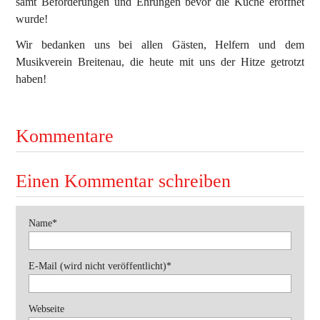
samt Beförderungen und Ehrungen bevor die Küche eröffnet
wurde!
Ausbildung
Bekleidung
Wir bedanken uns bei allen Gästen, Helfern und dem
Bewerbe
Musikverein Breitenau, die heute mit uns der Hitze getrotzt
haben!
Einsätze
Jugend
Kommentare
Veranstaltungen
Einen Kommentar schreiben
Pflichtfeld
Name
*
Pflichtfeld
E-Mail (wird nicht veröffentlicht)
*
Webseite