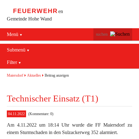
FEUERWEHR
en
Gemeinde Hohe Wand
Menü
Navigation
Startseite
überspringen
Submenü
Navigation
Bürgerservice
Filter
Aktuelles
überspringen
Maiersdorf
2016
Mannschaft
Maiersdorf
Aktuelles
Beitrag anzeigen
Stollhof
2017
Jugend
Technischer Einsatz (T1)
Netting
2018
Ausrüstung
2019
Termine
Blaulichtzentrum
04.11.2022
(Kommentare: 0)
Am 4.11.2022 um 18:14 Uhr wurde die FF Maiersdorf zu
Aktuelles
Geschichte
Feuerwehrhaus (bis 2022)
einem Sturmschaden in den Sulzackerweg 352 alarmiert.
Allgemein
Kontakt
Fahrzeuge