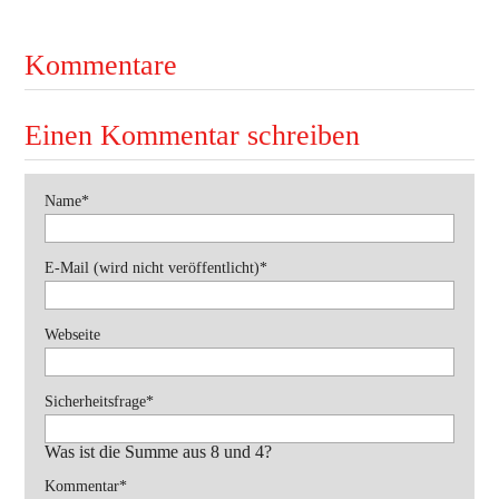
Ausbildung
Bekleidung
Kommentare
Bewerbe
Einen Kommentar schreiben
Einsätze
Jugend
Pflichtfeld
Name
*
Veranstaltungen
Pflichtfeld
E-Mail (wird nicht veröffentlicht)
*
Webseite
Pflichtfeld
Sicherheitsfrage
*
Was ist die Summe aus 8 und 4?
Pflichtfeld
Kommentar
*