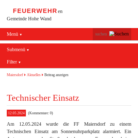
FEUERWEHR
en
Gemeinde Hohe Wand
Menü
Navigation
Startseite
überspringen
Submenü
Navigation
Bürgerservice
Filter
Aktuelles
überspringen
Maiersdorf
2016
Mannschaft
Maiersdorf
Aktuelles
Beitrag anzeigen
Stollhof
2017
Jugend
Technischer Einsatz
Netting
2018
Ausrüstung
2019
Termine
Blaulichtzentrum
12.05.2024
(Kommentare: 0)
Am 12.05.2024 wurde die FF Maiersdorf zu einem
Aktuelles
Geschichte
Feuerwehrhaus (bis 2022)
Technischen Einsatz am Sonnenuhrparkplatz alarmiert. Ein
Allgemein
Kontakt
Fahrzeuge