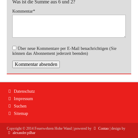
Was ist die Summe aus 6 und 2?
Pflichtfeld
Kommentar
*
Über neue Kommentare per E-Mail benachrichtigen (Sie
können das Abonnement jederzeit beenden)
Kommentar absenden
Navigation
Datenschutz
überspringen
Impressum
Suchen
Sitemap
Copyright ©
2014
Feuerwehren Hohe Wand | powered by
Contao
| design by
alexander.pilhar