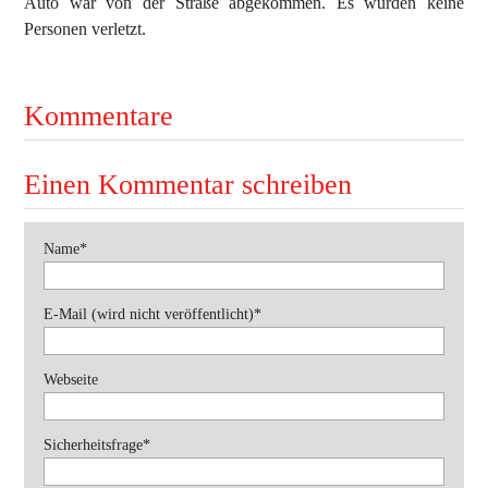
Auto war von der Straße abgekommen. Es wurden keine
Personen verletzt.
Ausbildung
Bekleidung
Bewerbe
Kommentare
Einsätze
Jugend
Einen Kommentar schreiben
Veranstaltungen
Pflichtfeld
Name
*
Pflichtfeld
E-Mail (wird nicht veröffentlicht)
*
Webseite
Pflichtfeld
Sicherheitsfrage
*