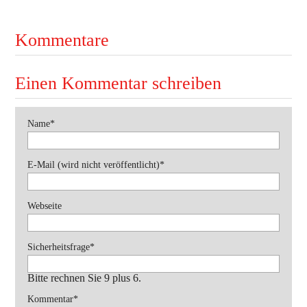
Ausbildung
Bekleidung
Kommentare
Bewerbe
Einen Kommentar schreiben
Einsätze
Jugend
Pflichtfeld
Name
*
Veranstaltungen
Pflichtfeld
E-Mail (wird nicht veröffentlicht)
*
Webseite
Pflichtfeld
Sicherheitsfrage
*
Bitte rechnen Sie 9 plus 6.
Pflichtfeld
Kommentar
*