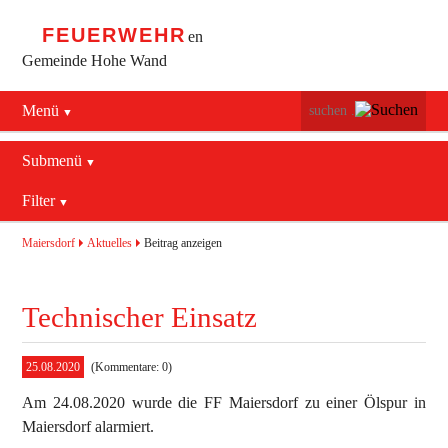
FEUERWEHR
en
Gemeinde Hohe Wand
Menü
Navigation
Startseite
überspringen
Submenü
Navigation
Bürgerservice
Filter
Aktuelles
überspringen
Maiersdorf
2016
Mannschaft
Maiersdorf
Aktuelles
Beitrag anzeigen
Stollhof
2017
Jugend
Technischer Einsatz
Netting
2018
Ausrüstung
2019
Termine
Blaulichtzentrum
25.08.2020
(Kommentare: 0)
Am 24.08.2020 wurde die FF Maiersdorf zu einer Ölspur in
Aktuelles
Geschichte
Feuerwehrhaus (bis 2022)
Maiersdorf alarmiert.
Allgemein
Kontakt
Fahrzeuge