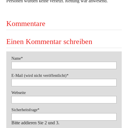
Personen wurden keine verletzt. Rettung war anwesend.
Ausbildung
Bekleidung
Kommentare
Bewerbe
Einsätze
Einen Kommentar schreiben
Jugend
Veranstaltungen
Pflichtfeld
Name
*
Pflichtfeld
E-Mail (wird nicht veröffentlicht)
*
Webseite
Pflichtfeld
Sicherheitsfrage
*
Bitte addieren Sie 2 und 3.