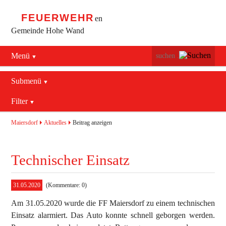
FEUERWEHR
en
Gemeinde Hohe Wand
Menü
Navigation
Startseite
überspringen
Submenü
Navigation
Bürgerservice
Filter
Aktuelles
überspringen
Maiersdorf
2016
Mannschaft
Maiersdorf
Aktuelles
Beitrag anzeigen
Stollhof
2017
Jugend
Technischer Einsatz
Netting
2018
Ausrüstung
2019
Termine
Blaulichtzentrum
31.05.2020
(Kommentare: 0)
Am 31.05.2020 wurde die FF Maiersdorf zu einem technischen
Aktuelles
Geschichte
Feuerwehrhaus (bis 2022)
Einsatz alarmiert. Das Auto konnte schnell geborgen werden.
Allgemein
Kontakt
Fahrzeuge