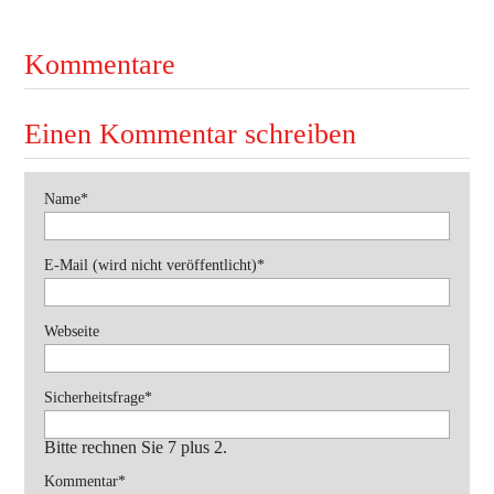
Ausbildung
Bekleidung
Kommentare
Bewerbe
Einen Kommentar schreiben
Einsätze
Jugend
Pflichtfeld
Name
*
Veranstaltungen
Pflichtfeld
E-Mail (wird nicht veröffentlicht)
*
Webseite
Pflichtfeld
Sicherheitsfrage
*
Bitte rechnen Sie 7 plus 2.
Pflichtfeld
Kommentar
*