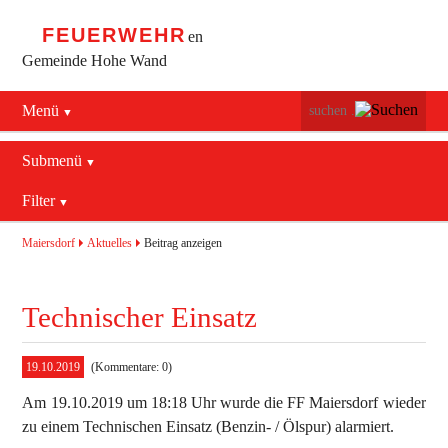
FEUERWEHR
en
Gemeinde Hohe Wand
Menü
Navigation
Startseite
überspringen
Submenü
Navigation
Bürgerservice
Filter
Aktuelles
überspringen
Maiersdorf
2016
Mannschaft
Maiersdorf
Aktuelles
Beitrag anzeigen
Stollhof
2017
Jugend
Technischer Einsatz
Netting
2018
Ausrüstung
2019
Termine
Blaulichtzentrum
19.10.2019
(Kommentare: 0)
Am 19.10.2019 um 18:18 Uhr wurde die FF Maiersdorf wieder
Aktuelles
Geschichte
Feuerwehrhaus (bis 2022)
zu einem Technischen Einsatz (Benzin- / Ölspur) alarmiert.
Allgemein
Kontakt
Fahrzeuge