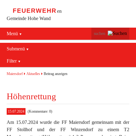
FEUERWEHR
en
Gemeinde Hohe Wand
Menü
Navigation
Startseite
überspringen
Submenü
Navigation
Bürgerservice
Filter
Aktuelles
überspringen
Maiersdorf
2016
Mannschaft
Maiersdorf
Aktuelles
Beitrag anzeigen
Stollhof
2017
Jugend
Höhenrettung
Netting
2018
Ausrüstung
2019
Termine
Blaulichtzentrum
15.07.2024
(Kommentare: 0)
Am 15.07.2024 wurde die FF Maiersdorf gemeinsam mit der
Aktuelles
Geschichte
Feuerwehrhaus (bis 2022)
FF Stollhof und der FF Winzendorf zu einem T2
Allgemein
Kontakt
Fahrzeuge