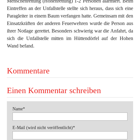
Menschenrettung (Höhenrettung) 1-2 Personen alarmiert. Beim
Eintreffen an der Unfallstelle stellte sich heraus, dass sich eine
Ausbildung
Bekleidung
Paragleiter in einem Baum verfangen hatte. Gemeinsam mit den
Einsatzkräften der anderen Feuerwehren wurde die Person aus
Bewerbe
ihrer Notlage gerettet. Besonders schwierig war die Anfahrt, da
Einsätze
sich die Unfallstelle mitten im Hüttendörfel auf der Hohen
Wand befand.
Jugend
Veranstaltungen
Kommentare
Einen Kommentar schreiben
Pflichtfeld
Name
*
Pflichtfeld
E-Mail (wird nicht veröffentlicht)
*