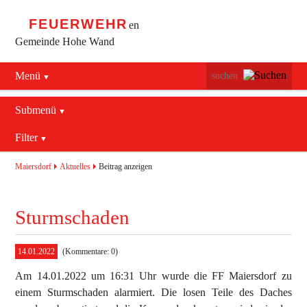
FEUERWEHR
en
Gemeinde Hohe Wand
Menü
Navigation
Startseite
überspringen
Submenü
Navigation
Bürgerservice
Filter
Aktuelles
überspringen
Maiersdorf
2016
Mannschaft
Maiersdorf
Aktuelles
Beitrag anzeigen
Stollhof
2017
Jugend
Sturmschaden
Netting
2018
Ausrüstung
2019
Termine
Blaulichtzentrum
14.01.2022
(Kommentare: 0)
Am 14.01.2022 um 16:31 Uhr wurde die FF Maiersdorf zu
Aktuelles
Geschichte
Feuerwehrhaus (bis 2022)
einem Sturmschaden alarmiert. Die losen Teile des Daches
Allgemein
Kontakt
Fahrzeuge