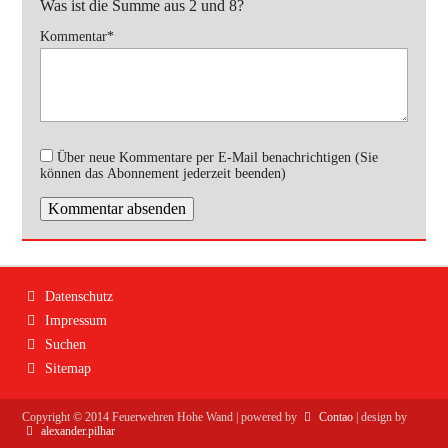
Was ist die Summe aus 2 und 8?
Pflichtfeld
Kommentar
*
Über neue Kommentare per E-Mail benachrichtigen (Sie
können das Abonnement jederzeit beenden)
Kommentar absenden
Navigation
Datenschutz
überspringen
Impressum
Suchen
Sitemap
Copyright ©
2014
Feuerwehren Hohe Wand | powered by
Contao
| design by
alexander.pilhar