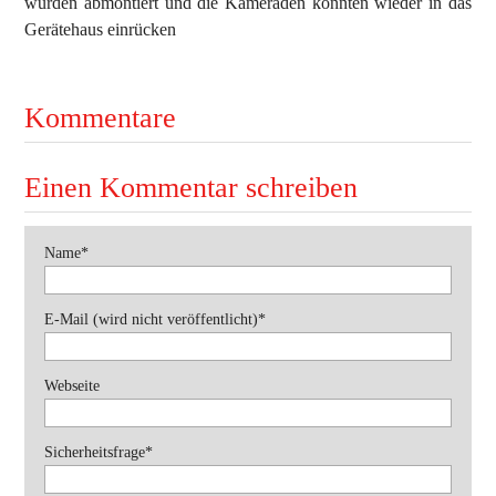
wurden abmontiert und die Kameraden konnten wieder in das
Gerätehaus einrücken
Ausbildung
Bekleidung
Bewerbe
Kommentare
Einsätze
Jugend
Einen Kommentar schreiben
Veranstaltungen
Pflichtfeld
Name
*
Pflichtfeld
E-Mail (wird nicht veröffentlicht)
*
Webseite
Pflichtfeld
Sicherheitsfrage
*