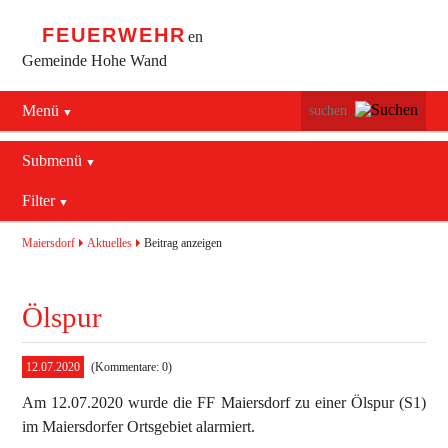
FEUERWEHR
en
Gemeinde Hohe Wand
Menü
Navigation
Startseite
überspringen
Submenü
Navigation
Bürgerservice
Filter
Aktuelles
überspringen
Maiersdorf
2016
Mannschaft
Maiersdorf
Aktuelles
Beitrag anzeigen
Stollhof
2017
Jugend
Ölspur
Netting
2018
Ausrüstung
2019
Termine
Blaulichtzentrum
12.07.2020
(Kommentare: 0)
Am 12.07.2020 wurde die FF Maiersdorf zu einer Ölspur (S1)
Aktuelles
Geschichte
Feuerwehrhaus (bis 2022)
im Maiersdorfer Ortsgebiet alarmiert.
Allgemein
Kontakt
Fahrzeuge