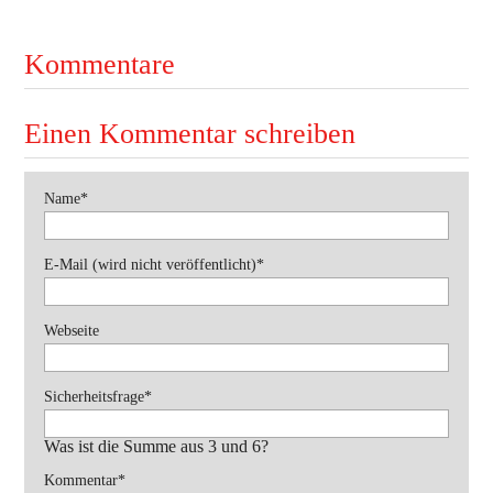
Ausbildung
Bekleidung
Kommentare
Bewerbe
Einen Kommentar schreiben
Einsätze
Jugend
Pflichtfeld
Name
*
Veranstaltungen
Pflichtfeld
E-Mail (wird nicht veröffentlicht)
*
Webseite
Pflichtfeld
Sicherheitsfrage
*
Was ist die Summe aus 3 und 6?
Pflichtfeld
Kommentar
*