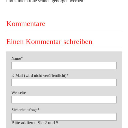
und Umlenkrolle schnell geborgen werden.
Ausbildung
Bekleidung
Kommentare
Bewerbe
Einsätze
Einen Kommentar schreiben
Jugend
Veranstaltungen
Pflichtfeld
Name
*
Pflichtfeld
E-Mail (wird nicht veröffentlicht)
*
Webseite
Pflichtfeld
Sicherheitsfrage
*
Bitte addieren Sie 2 und 5.