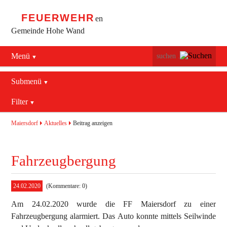
FEUERWEHR
en
Gemeinde Hohe Wand
Menü
Navigation
Startseite
überspringen
Submenü
Navigation
Bürgerservice
Filter
Aktuelles
überspringen
Maiersdorf
2016
Mannschaft
Maiersdorf
Aktuelles
Beitrag anzeigen
Stollhof
2017
Jugend
Fahrzeugbergung
Netting
2018
Ausrüstung
2019
Termine
Blaulichtzentrum
24.02.2020
(Kommentare: 0)
Am 24.02.2020 wurde die FF Maiersdorf zu einer
Aktuelles
Geschichte
Feuerwehrhaus (bis 2022)
Fahrzeugbergung alarmiert. Das Auto konnte mittels Seilwinde
Allgemein
Kontakt
Fahrzeuge