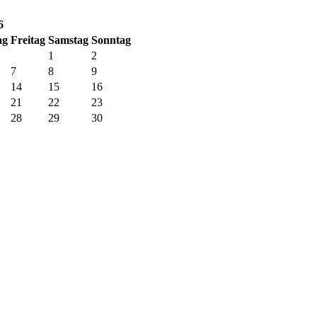
6
ag
Fr
eitag
Sa
mstag
So
nntag
1
2
7
8
9
14
15
16
21
22
23
28
29
30