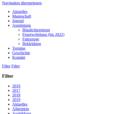
Navigation überspringen
Aktuelles
Mannschaft
Jugend
Ausrüstung
Blaulichtzentrum
Feuerwehrhaus (bis 2022)
Fahrzeuge
Bekleidung
Termine
Geschichte
Kontakt
Filter
Filter
Filter
2016
2017
2018
2019
Aktuelles
Allgemein
Ausbildung