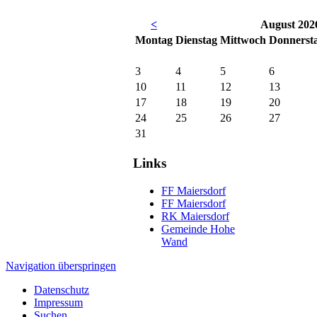
<
August 202
Mo
ntag
Di
enstag
Mi
ttwoch
Do
nnerst
3
4
5
6
10
11
12
13
17
18
19
20
24
25
26
27
31
Links
FF Maiersdorf
FF Maiersdorf
RK Maiersdorf
Gemeinde Hohe
Wand
Navigation überspringen
Datenschutz
Impressum
Suchen