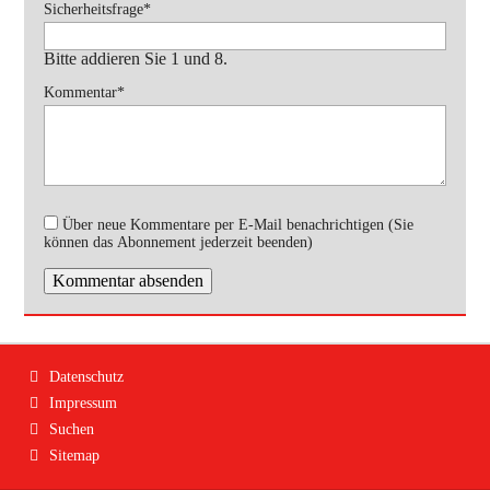
Pflichtfeld
Sicherheitsfrage
*
Bitte addieren Sie 1 und 8.
Pflichtfeld
Kommentar
*
Über neue Kommentare per E-Mail benachrichtigen (Sie
können das Abonnement jederzeit beenden)
Kommentar absenden
Navigation
Datenschutz
überspringen
Impressum
Suchen
Sitemap