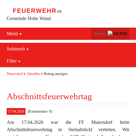
FEUERWEHR
en
Gemeinde Hohe Wand
Menü
Navigation
Startseite
überspringen
Submenü
Navigation
Bürgerservice
Filter
Aktuelles
überspringen
Maiersdorf
2016
Mannschaft
Maiersdorf
Aktuelles
Beitrag anzeigen
Stollhof
2017
Jugend
Abschnittsfeuerwehrtag
Netting
2018
Ausrüstung
2019
Termine
Blaulichtzentrum
17.04.2026
(Kommentare: 0)
Am 17.04.2026 war die FF Maiersdorf beim
Aktuelles
Geschichte
Feuerwehrhaus (bis 2022)
Abschnittsfeuerwehrtag in Steinabrückl vertreten. Wir
Allgemein
Kontakt
Fahrzeuge