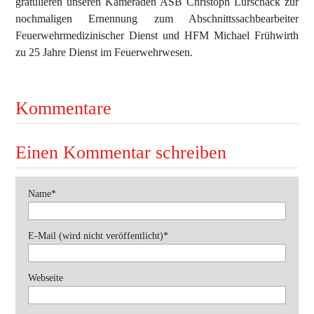
gratulieren unseren Kameraden ASB Christoph Lurschack zur
nochmaligen Ernennung zum Abschnittssachbearbeiter
Ausbildung
Bekleidung
Feuerwehrmedizinischer Dienst und HFM Michael Frühwirth
zu 25 Jahre Dienst im Feuerwehrwesen.
Bewerbe
Einsätze
Kommentare
Jugend
Veranstaltungen
Einen Kommentar schreiben
Pflichtfeld
Name
*
Pflichtfeld
E-Mail (wird nicht veröffentlicht)
*
Webseite