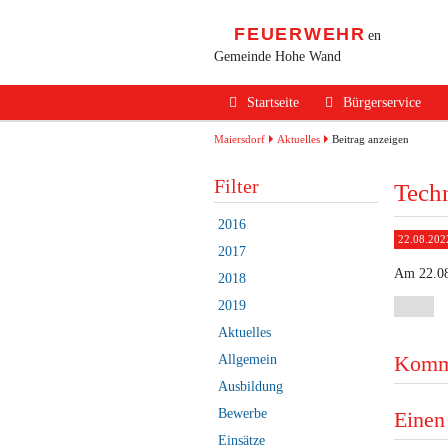
FEUERWEHR
en
Gemeinde Hohe Wand
Navigation
Startseite
Bürgerservice
überspringen
Alarmierung / Not
Maiersdorf
Aktuelles
Beitrag anzeigen
Verhalten im Bran
Filter
Techn
Brandschutz Infos
2016
22.08.202
Sicherheits Tipps
2017
Am 22.08
2018
Verkehrsunfälle
2019
Erste Hilfe
Aktuelles
Rechtliches
Komm
Allgemein
Ausbildung
Beitritt zur FF
Bewerbe
Einen
Einsätze