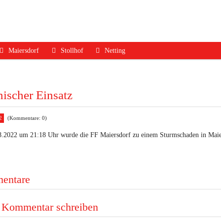
Maiersdorf
Stollhof
Netting
ruf
Aktuelles
Aktuelles
Aktuelles
dfall
Mannschaft
Mannschaft
Mannschaft
ischer Einsatz
Jugend
Jugend
Ausrüstung
2
(Kommentare: 0)
Ausrüstung
Ausrüstung
Termine
.2022 um 21:18 Uhr wurde die FF Maiersdorf zu einem Sturmschaden in Maier
Termine
Termine
Geschichte
Geschichte
Geschichte
Kontakt
Kontakt
Kontakt
entare
 Kommentar schreiben