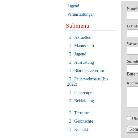
Jugend
Pflichtf
Name
*
Veranstaltungen
Submenü
Pflichtf
E-Mail 
Navigation
Aktuelles
überspringen
Websei
Mannschaft
Jugend
Pflichtf
Sicherh
Ausrüstung
Blaulichtzentrum
Bitte 
Feuerwehrhaus (bis
Pflichtf
Komme
2022)
Fahrzeuge
Bekleidung
Termine
Übe
Geschichte
Komm
Kontakt