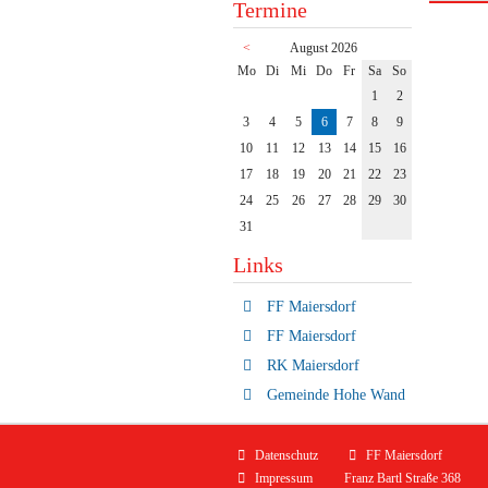
Termine
<
August 2026
ntag
enstag
ttwoch
nnerstag
eitag
mstag
nntag
Mo
Di
Mi
Do
Fr
Sa
So
1
2
3
4
5
6
7
8
9
10
11
12
13
14
15
16
17
18
19
20
21
22
23
24
25
26
27
28
29
30
31
Links
FF Maiersdorf
FF Maiersdorf
RK Maiersdorf
Gemeinde Hohe Wand
Navigation
Datenschutz
FF Maiersdorf
überspringen
Impressum
Franz Bartl Straße 368