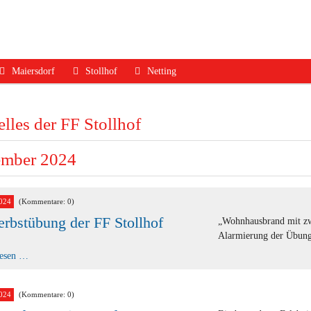
Maiersdorf
Stollhof
Netting
ruf
Aktuelles
Aktuelles
Aktuelles
lles der FF Stollhof
dfall
Mannschaft
Mannschaft
Mannschaft
Jugend
Jugend
Ausrüstung
mber 2024
Ausrüstung
Ausrüstung
Termine
Termine
Termine
Geschichte
024
(Kommentare: 0)
erbstübung der FF Stollhof
Geschichte
Geschichte
Kontakt
„Wohnhausbrand mit zwe
Alarmierung der Übungs
Kontakt
Kontakt
3.
lesen …
Herbstübung
der
FF
Stollhof
024
(Kommentare: 0)