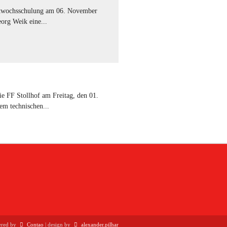
ttwochsschulung am 06. November
org Weik eine...
 FF Stollhof am Freitag, den 01.
m technischen...
ered by
Contao
| design by
alexander.pilhar