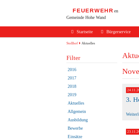
FEUERWEHR
en
Gemeinde Hohe Wand
Navigation
Startseite
Bürgerservice
überspringen
Alarmierung / Not
Stollhof
Aktuelles
Aktue
Verhalten im Bran
Filter
Brandschutz Infos
Nove
2016
Sicherheits Tipps
2017
2018
Verkehrsunfälle
24.11.2
2019
3. H
Erste Hilfe
Aktuelles
Rechtliches
Allgemein
Weiter
Ausbildung
Beitritt zur FF
Bewerbe
23.11.2
Einsätze