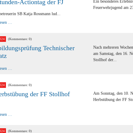
tunden-Actiontag der FJ
Ein besonderes Erlebnis
Feuerwehrjugend am 2
etreuerin SB Katja Rossmann lud...
24-
lesen …
Stunden-
Actiontag
der
FJ
024
(Kommentare: 0)
ildungsprüfung Technischer
Nach mehreren Wochen d
am Samstag, den 16. N
atz
Stollhof der...
Ausbildungsprüfung
lesen …
Technischer
Einsatz
024
(Kommentare: 0)
erbstübung der FF Stollhof
Am Sonntag, den 10. N
Herbstübung der FF Sto
2.
lesen …
Herbstübung
der
FF
Stollhof
024
(Kommentare: 0)