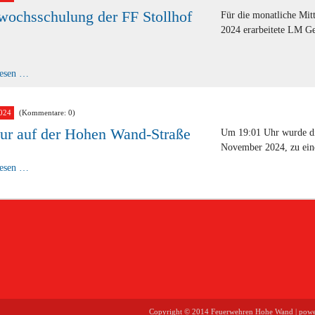
wochsschulung der FF Stollhof
Für die monatliche Mi
2024 erarbeitete LM Ge
Mittwochsschulung
lesen …
der
FF
Stollhof
024
(Kommentare: 0)
ur auf der Hohen Wand-Straße
Um 19:01 Uhr wurde die
November 2024, zu eine
Ölspur
lesen …
auf
der
Hohen
Wand-
Straße
Copyright ©
2014
Feuerwehren Hohe Wand | pow