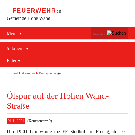
FEUERWEHR
en
Gemeinde Hohe Wand
Menü
Navigation
Startseite
überspringen
Submenü
Navigation
Bürgerservice
Filter
Aktuelles
überspringen
Maiersdorf
2016
Mannschaft
Stollhof
Aktuelles
Beitrag anzeigen
Stollhof
2017
Jugend
Ölspur auf der Hohen Wand-
Netting
2018
Ausrüstung
Straße
2019
Termine
Feuerwehrhaus
01.11.2024
(Kommentare: 0)
Aktuelles
Geschichte
Fahrzeuge
Um 19:01 Uhr wurde die FF Stollhof am Freitag, den 01.
Allgemein
Kontakt
Bekleidung