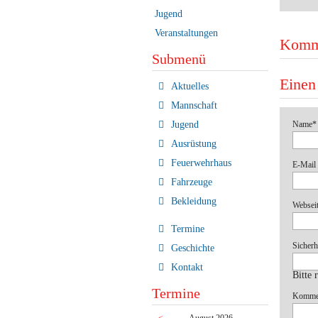
Jugend
Veranstaltungen
Komm
Submenü
Einen
Navigation
Aktuelles
überspringen
Mannschaft
Pflichtf
Name
*
Jugend
Ausrüstung
Feuerwehrhaus
Pflichtf
E-Mail 
Fahrzeuge
Bekleidung
Websei
Termine
Pflichtf
Sicherh
Geschichte
Kontakt
Bitte 
Termine
Pflichtf
Komme