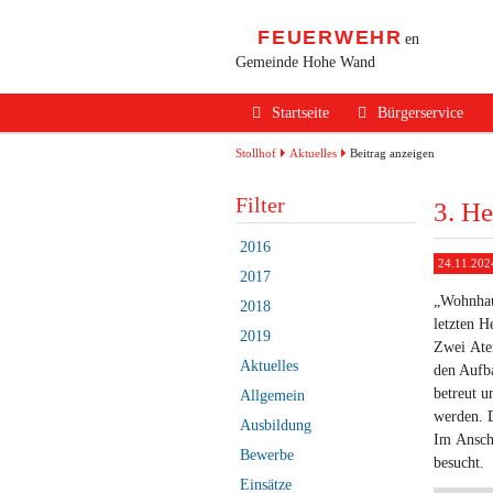
FEUERWEHR
en
Gemeinde Hohe Wand
Navigation
Startseite
Bürgerservice
überspringen
Alarmierung / Not
Stollhof
Aktuelles
Beitrag anzeigen
Verhalten im Bran
Filter
3. He
Brandschutz Infos
2016
24.11.202
Sicherheits Tipps
2017
„Wohnhaus
2018
Verkehrsunfälle
letzten 
2019
Zwei Ate
Erste Hilfe
Aktuelles
den Aufb
Rechtliches
betreut u
Allgemein
werden. D
Ausbildung
Beitritt zur FF
Im Ansch
Bewerbe
besucht.
Einsätze