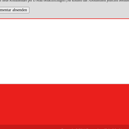
r neue Kommentare per E-Mail benachrichtigen (Sie können das Abonnement jederzeit beende
entar absenden