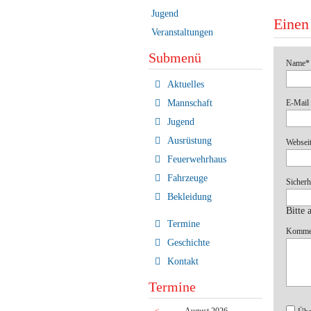
Jugend
Einen
Veranstaltungen
Submenü
Pflichtf
Name
*
Navigation
Aktuelles
überspringen
Pflichtf
E-Mail 
Mannschaft
Jugend
Ausrüstung
Websei
Feuerwehrhaus
Fahrzeuge
Pflichtf
Sicherh
Bekleidung
Bitte 
Termine
Pflichtf
Komme
Geschichte
Kontakt
Termine