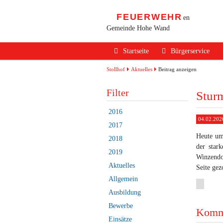
FEUERWEHR
en
Gemeinde Hohe Wand
Navigation
Startseite
Bürgerservice
überspringen
Alarmierung / Not
Stollhof
Aktuelles
Beitrag anzeigen
Verhalten im Bran
Filter
Stur
Brandschutz Infos
2016
04.02.202
Sicherheits Tipps
2017
Heute um
2018
Verkehrsunfälle
der star
2019
Winzendo
Erste Hilfe
Aktuelles
Seite gez
Rechtliches
Allgemein
Ausbildung
Beitritt zur FF
Bewerbe
Komm
Einsätze