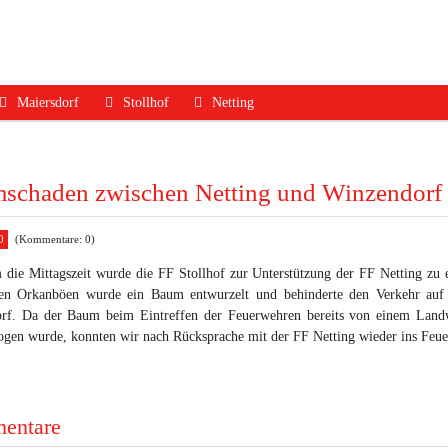
Maiersdorf
Stollhof
Netting
ruf
Aktuelles
Aktuelles
Aktuelles
dfall
Mannschaft
Mannschaft
Mannschaft
mschaden zwischen Netting und Winzendorf
Jugend
Jugend
Ausrüstung
0
(Kommentare: 0)
Ausrüstung
Ausrüstung
Termine
 die Mittagszeit wurde die FF Stollhof zur Unterstützung der FF Netting zu
Termine
Termine
Geschichte
ken Orkanböen wurde ein Baum entwurzelt und behinderte den Verkehr auf 
rf. Da der Baum beim Eintreffen der Feuerwehren bereits von einem Landwi
Geschichte
Geschichte
Kontakt
ogen wurde, konnten wir nach Rücksprache mit der FF Netting wieder ins Feu
Kontakt
Kontakt
entare