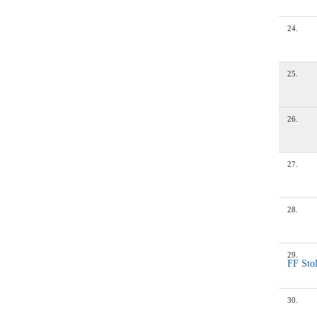
24
.
25
.
26
.
27
.
28
.
29
.
FF Sto
30
.