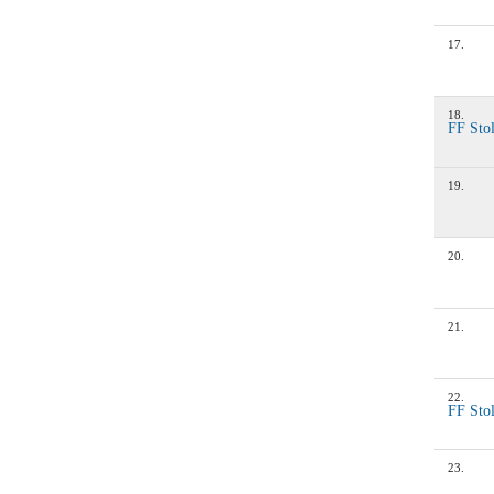
17
.
18
.
FF Sto
19
.
20
.
21
.
22
.
FF Sto
23
.