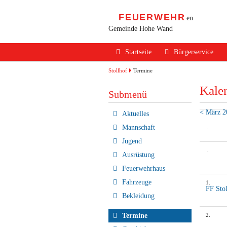
FEUERWEHR
en
Gemeinde Hohe Wand
Navigation
Startseite
Bürgerservice
überspringen
Alarmierung / Not
Stollhof
Termine
Kale
Verhalten im Bran
Submenü
Brandschutz Infos
< März 2
Navigation
Aktuelles
überspringen
Sicherheits Tipps
Mannschaft
.
Jugend
Verkehrsunfälle
.
Ausrüstung
Erste Hilfe
Feuerwehrhaus
Rechtliches
Fahrzeuge
1
.
FF Sto
Bekleidung
Beitritt zur FF
Termine
2
.