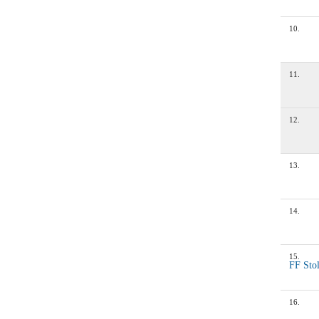
10
.
11
.
12
.
13
.
14
.
15
.
FF Sto
16
.