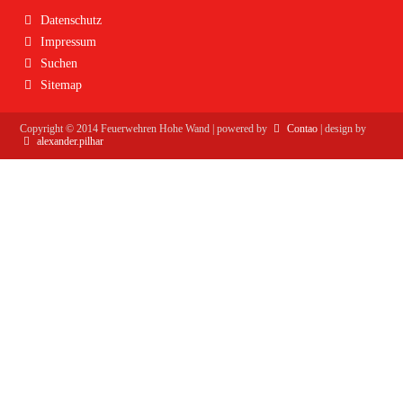
Navigation
Datenschutz
überspringen
Impressum
Suchen
Sitemap
Copyright ©
2014
Feuerwehren Hohe Wand | powered by
Contao
| design by
alexander.pilhar