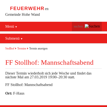
FEUERWEHR
en
Gemeinde Hohe Wand
Menü
Navigation
Startseite
überspringen
Submenü
Navigation
Bürgerservice
Aktuelles
überspringen
Stollhof
Termine
Termin anzeigen
Maiersdorf
Mannschaft
FF Stollhof: Mannschaftsabend
Stollhof
Jugend
Dieser Termin wiederholt sich jede Woche und findet das
Netting
nächste Mal am
27.03.2019 19:00–20:30
statt.
Ausrüstung
FF Stollhof: Mannschaftsabend
Termine
Feuerwehrhaus
Ort:
F-Haus
Geschichte
Fahrzeuge
Kontakt
Bekleidung