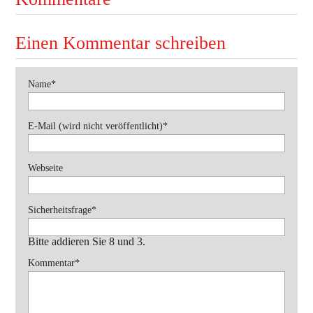
Ausbildung
Einen Kommentar schreiben
Bewerbe
Pflichtfeld
Einsätze
Name
*
Jugend
Pflichtfeld
E-Mail (wird nicht veröffentlicht)
*
Veranstaltungen
Webseite
Pflichtfeld
Sicherheitsfrage
*
Bitte addieren Sie 8 und 3.
Pflichtfeld
Kommentar
*