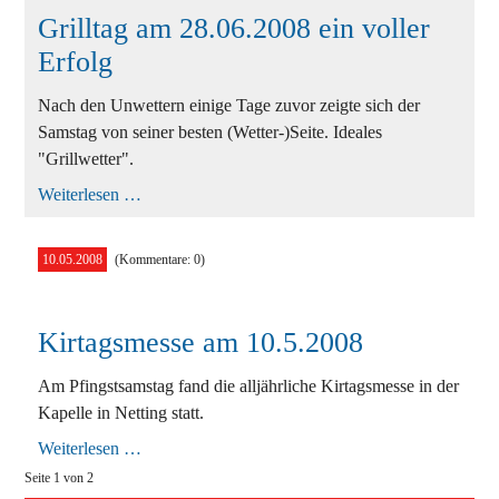
Grilltag am 28.06.2008 ein voller
Erfolg
Nach den Unwettern einige Tage zuvor zeigte sich der
Samstag von seiner besten (Wetter-)Seite. Ideales
"Grillwetter".
Grilltag
Weiterlesen …
am
28.06.2008
ein
10.05.2008
(Kommentare: 0)
voller
Erfolg
Kirtagsmesse am 10.5.2008
Am Pfingstsamstag fand die alljährliche Kirtagsmesse in der
Kapelle in Netting statt.
Kirtagsmesse
Weiterlesen …
am
Seite 1 von 2
10.5.2008