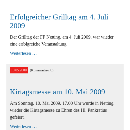
Erfolgreicher Grilltag am 4. Juli
2009
Der Grilltag der FF Netting, am 4. Juli 2009, war wieder
eine erfolgreiche Veranstaltung.
Erfolgreicher
Weiterlesen …
Grilltag
am
4.
10.05.2009
(Kommentare: 0)
Juli
2009
Kirtagsmesse am 10. Mai 2009
Am Sonntag, 10. Mai 2009, 17.00 Uhr wurde in Netting
wieder die Kirtagsmesse zu Ehren des Hl. Pankratius
gefeiert.
Kirtagsmesse
Weiterlesen …