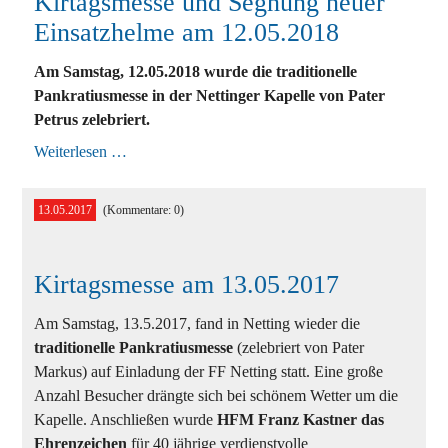
Kirtagsmesse und Segnung neuer
Einsatzhelme am 12.05.2018
Ausbildung
Am Samstag, 12.05.2018 wurde die traditionelle
Bewerbe
Pankratiusmesse in der Nettinger Kapelle von Pater
Petrus zelebriert.
Einsätze
Kirtagsmesse
Weiterlesen …
Jugend
und
Segnung
neuer
Veranstaltungen
13.05.2017
(Kommentare: 0)
Einsatzhelme
am
12.05.2018
Kirtagsmesse am 13.05.2017
Am Samstag, 13.5.2017, fand in Netting wieder die
traditionelle Pankratiusmesse
(zelebriert von Pater
Markus) auf Einladung der FF Netting statt. Eine große
Anzahl Besucher drängte sich bei schönem Wetter um die
Kapelle. Anschließen wurde
HFM Franz Kastner das
Ehrenzeichen
für 40 jährige verdienstvolle