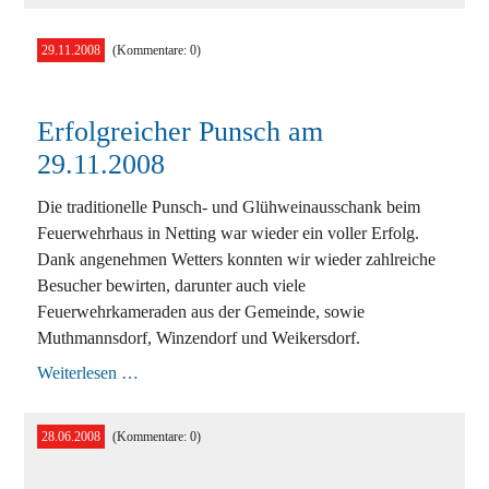
am
10.
Mai
29.11.2008
(Kommentare: 0)
2009
Erfolgreicher Punsch am
29.11.2008
Die traditionelle Punsch- und Glühweinausschank beim
Feuerwehrhaus in Netting war wieder ein voller Erfolg.
Dank angenehmen Wetters konnten wir wieder zahlreiche
Besucher bewirten, darunter auch viele
Feuerwehrkameraden aus der Gemeinde, sowie
Muthmannsdorf, Winzendorf und Weikersdorf.
Erfolgreicher
Weiterlesen …
Punsch
am
29.11.2008
28.06.2008
(Kommentare: 0)