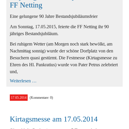
FF Netting
Eine gelungene 90 Jahre Bestandsjubiläumsfeier
Am Sonntag, 17.05.2015, feierte die FF Netting ihr 90
jähriges Bestandsjubiläum.
Bei ruhigem Wetter (am Morgen noch stark bewölkt, am
Nachmittag sonnig) wurde der schöne Dorfplatz von den
Besuchern quasi gestürmt. Die Festmesse (Kirtagsmesse zu
Ehren des Hl. Pankratius) wurde von Pater Petrus zelebriert
und,
90
Weiterlesen …
jähriges
Bestandsjubiläum
der
17.05.2014
(Kommentare: 0)
FF
Netting
Kirtagsmesse am 17.05.2014