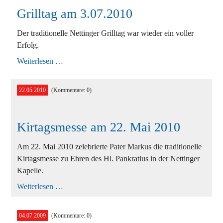
Grilltag am 3.07.2010
Der traditionelle Nettinger Grilltag war wieder ein voller
Erfolg.
Grilltag
Weiterlesen …
am
3.07.2010
22.05.2010
(Kommentare: 0)
Kirtagsmesse am 22. Mai 2010
Am 22. Mai 2010 zelebrierte Pater Markus die traditionelle
Kirtagsmesse zu Ehren des Hl. Pankratius in der Nettinger
Kapelle.
Kirtagsmesse
Weiterlesen …
am
22.
Mai
04.07.2009
(Kommentare: 0)
2010