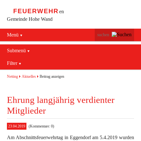
FEUERWEHR
en
Gemeinde Hohe Wand
Menü
Navigation
Startseite
überspringen
Submenü
Navigation
Bürgerservice
Filter
Aktuelles
überspringen
Maiersdorf
2016
Mannschaft
Netting
Aktuelles
Beitrag anzeigen
Stollhof
2017
Ausrüstung
Ehrung langjährig verdienter
Netting
2018
Termine
Feuerwehrhaus
Mitglieder
2019
Geschichte
Fahrzeuge
23.04.2019
(Kommentare: 0)
Aktuelles
Kontakt
Bekleidung
Am Abschnittsfeuerwehrtag in Eggendorf am 5.4.2019 wurden
Allgemein