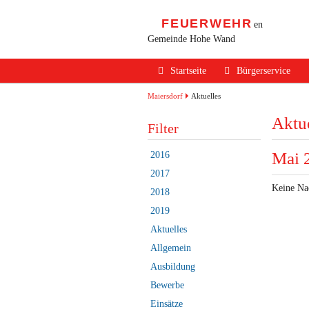
FEUERWEHR
en
Gemeinde Hohe Wand
Navigation
Startseite
Bürgerservice
überspringen
Alarmierung / Not
Maiersdorf
Aktuelles
Aktue
Verhalten im Bran
Filter
Brandschutz Infos
Mai 
2016
Sicherheits Tipps
2017
Keine Na
2018
Verkehrsunfälle
2019
Erste Hilfe
Aktuelles
Rechtliches
Allgemein
Ausbildung
Beitritt zur FF
Bewerbe
Einsätze