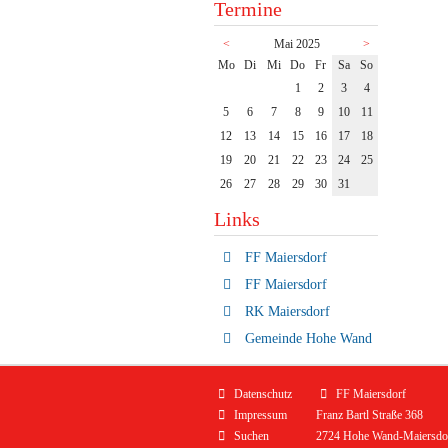
Termine
<
Mai 2025
>
ntag
enstag
ttwoch
nnerstag
eitag
mstag
nntag
Mo
Di
Mi
Do
Fr
Sa
So
1
2
3
4
5
6
7
8
9
10
11
12
13
14
15
16
17
18
19
20
21
22
23
24
25
26
27
28
29
30
31
Links
FF Maiersdorf
FF Maiersdorf
RK Maiersdorf
Gemeinde Hohe Wand
Navigation
Datenschutz
FF Maiersdorf
überspringen
Impressum
Franz Bartl Straße 368
Suchen
2724 Hohe Wand-Maiersdo