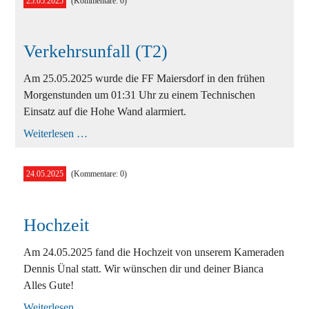
25.05.2025
(Kommentare: 0)
Ausbildung
Bekleidung
Verkehrsunfall (T2)
Bewerbe
Am 25.05.2025 wurde die FF Maiersdorf in den frühen
Einsätze
Morgenstunden um 01:31 Uhr zu einem Technischen
Jugend
Einsatz auf die Hohe Wand alarmiert.
Verkehrsunfall
Weiterlesen …
Veranstaltungen
(T2)
24.05.2025
(Kommentare: 0)
Hochzeit
Am 24.05.2025 fand die Hochzeit von unserem Kameraden
Dennis Ünal statt. Wir wünschen dir und deiner Bianca
Alles Gute!
Hochzeit
Weiterlesen …