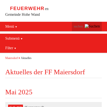
FEUERWEHR
en
Gemeinde Hohe Wand
Menü
Navigation
Startseite
überspringen
Submenü
Navigation
Bürgerservice
Filter
Aktuelles
überspringen
Maiersdorf
2016
Mannschaft
Maiersdorf
Aktuelles
Stollhof
2017
Jugend
Aktuelles der FF Maiersdorf
Netting
2018
Ausrüstung
2019
Termine
Blaulichtzentrum
Mai 2025
Aktuelles
Geschichte
Feuerwehrhaus (bis 2022)
Allgemein
Kontakt
Fahrzeuge