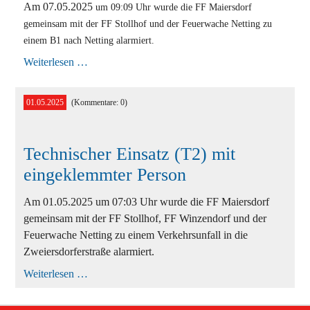
Am 07.05.2025
um 09:09 Uhr
wurde die FF Maiersdorf
gemeinsam mit der FF Stollhof und der Feuerwache Netting zu
einem B1 nach Netting alarmiert.
Rauchentwicklung
Weiterlesen …
(B1)
01.05.2025
(Kommentare: 0)
Technischer Einsatz (T2) mit
eingeklemmter Person
Am 01.05.2025 um 07:03 Uhr wurde die FF Maiersdorf
gemeinsam mit der FF Stollhof, FF Winzendorf und der
Feuerwache Netting zu einem Verkehrsunfall in die
Zweiersdorferstraße alarmiert.
Technischer
Weiterlesen …
Einsatz
(T2)
mit