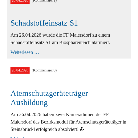
26.04.2026
(Kommentare: 1)
Ausbildung
Bekleidung
Schadstoffeinsatz S1
Bewerbe
Am 26.04.2026 wurde die FF Maiersdorf zu einem
Einsätze
Schadstoffeinsatz S1 am Biosphärenteich alarmiert.
Jugend
Schadstoffeinsatz
Weiterlesen …
S1
Veranstaltungen
26.04.2026
(Kommentare: 0)
Atemschutzgeräteträger-
Ausbildung
Am 26.04.2026 haben zwei Kameradinnen der FF
Maiersdorf das Bezirksmodul für Atemschutzgeräteträger in
Steinabrückl erfolgreich absolviert! 💪