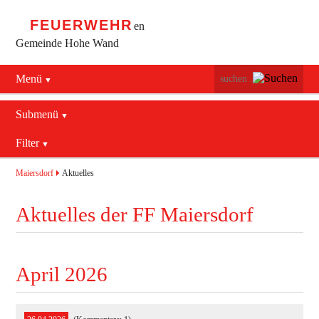
FEUERWEHR
en
Gemeinde Hohe Wand
Menü
Navigation
Startseite
überspringen
Submenü
Navigation
Bürgerservice
Filter
Aktuelles
überspringen
Maiersdorf
2016
Mannschaft
Maiersdorf
Aktuelles
Stollhof
2017
Jugend
Aktuelles der FF Maiersdorf
Netting
2018
Ausrüstung
2019
Termine
Blaulichtzentrum
April 2026
Aktuelles
Geschichte
Feuerwehrhaus (bis 2022)
Allgemein
Kontakt
Fahrzeuge