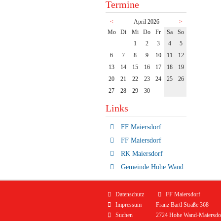
Termine
<
April 2026
>
ntag
enstag
ttwoch
nnerstag
eitag
mstag
nntag
Mo
Di
Mi
Do
Fr
Sa
So
1
2
3
4
5
6
7
8
9
10
11
12
13
14
15
16
17
18
19
20
21
22
23
24
25
26
27
28
29
30
Links
FF Maiersdorf
FF Maiersdorf
RK Maiersdorf
Gemeinde Hohe Wand
Navigation
Datenschutz
FF Maiersdorf
überspringen
Impressum
Franz Bartl Straße 368
Suchen
2724 Hohe Wand-Maiersdo