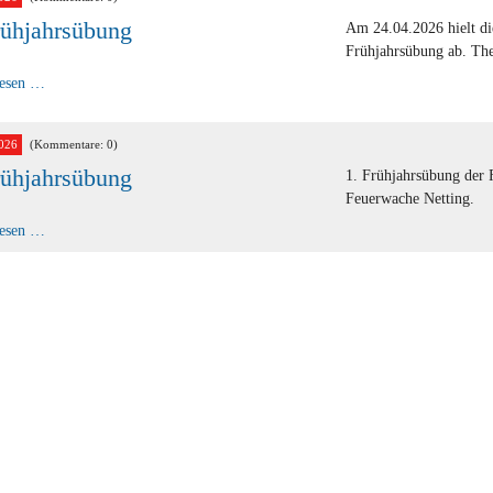
rühjahrsübung
Am 24.04.2026 hielt di
Frühjahrsübung ab. The
2.
lesen …
Frühjahrsübung
026
(Kommentare: 0)
rühjahrsübung
1. Frühjahrsübung der
Feuerwache Netting.
1.
lesen …
Frühjahrsübung