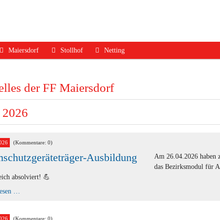
Maiersdorf
Stollhof
Netting
ruf
Aktuelles
Aktuelles
Aktuelles
lles der FF Maiersdorf
dfall
Mannschaft
Mannschaft
Mannschaft
Jugend
Jugend
Ausrüstung
l 2026
Ausrüstung
Ausrüstung
Termine
Termine
Termine
Geschichte
026
(Kommentare: 0)
schutzgeräteträger-Ausbildung
Geschichte
Geschichte
Kontakt
Am 26.04.2026 haben z
das Bezirksmodul für A
Kontakt
Kontakt
eich absolviert! 💪
Atemschutzgeräteträger-
lesen …
Ausbildung
026
(Kommentare: 0)