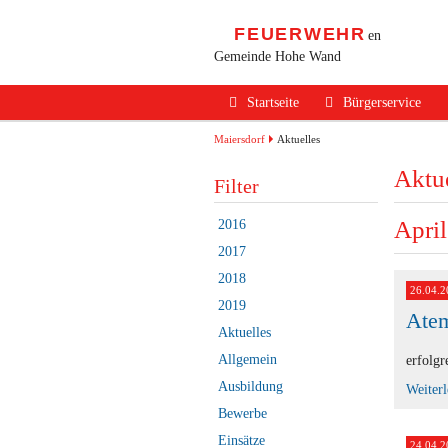
FEUERWEHR
en
Gemeinde Hohe Wand
Navigation
Startseite
Bürgerservice
überspringen
Alarmierung / Not
Maiersdorf
Aktuelles
Aktue
Verhalten im Bran
Filter
Brandschutz Infos
Apri
2016
Sicherheits Tipps
2017
2018
Verkehrsunfälle
26.04.2
2019
Atem
Erste Hilfe
Aktuelles
Rechtliches
Allgemein
erfolgr
Ausbildung
Beitritt zur FF
Weiter
Bewerbe
Einsätze
24.04.2