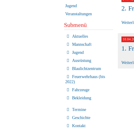
Jugend
2. F
Veranstaltungen
Weiter
Submenü
Navigation
Aktuelles
10.04.2
überspringen
Mannschaft
1. F
Jugend
Ausrüstung
Weiter
Blaulichtzentrum
Feuerwehrhaus (bis
2022)
Fahrzeuge
Bekleidung
Termine
Geschichte
Kontakt