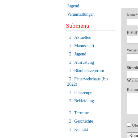
Jugend
Veranstaltungen
Pflichtf
Name
*
Submenü
Pflichtf
E-Mail 
Navigation
Aktuelles
überspringen
Mannschaft
Websei
Jugend
Ausrüstung
Pflichtf
Sicherh
Blaulichtzentrum
Feuerwehrhaus (bis
Was i
2022)
Pflichtf
Komme
Fahrzeuge
Bekleidung
Termine
Geschichte
Übe
Kontakt
Komm