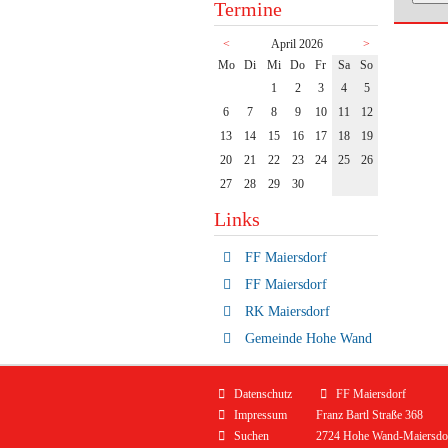
Termine
<
April 2026
>
ntag
enstag
ttwoch
nnerstag
eitag
mstag
nntag
Mo
Di
Mi
Do
Fr
Sa
So
1
2
3
4
5
6
7
8
9
10
11
12
13
14
15
16
17
18
19
20
21
22
23
24
25
26
27
28
29
30
Links
FF Maiersdorf
FF Maiersdorf
RK Maiersdorf
Gemeinde Hohe Wand
Navigation
Datenschutz
FF Maiersdorf
überspringen
Impressum
Franz Bartl Straße 368
Suchen
2724 Hohe Wand-Maiersdo