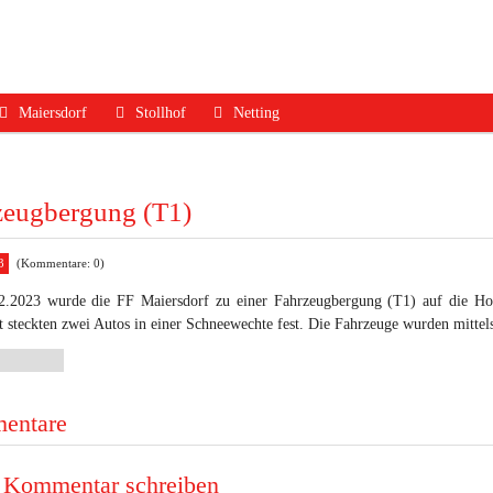
Maiersdorf
Stollhof
Netting
ruf
Aktuelles
Aktuelles
Aktuelles
dfall
Mannschaft
Mannschaft
Mannschaft
zeugbergung (T1)
Jugend
Jugend
Ausrüstung
3
(Kommentare: 0)
Ausrüstung
Ausrüstung
Termine
.2023 wurde die FF Maiersdorf zu einer Fahrzeugbergung (T1) auf die Ho
Termine
Termine
Geschichte
t steckten zwei Autos in einer Schneewechte fest. Die Fahrzeuge wurden mittel
Geschichte
Geschichte
Kontakt
Kontakt
Kontakt
entare
 Kommentar schreiben