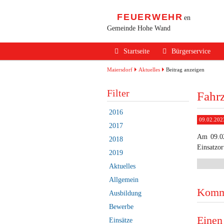
FEUERWEHR
en
Gemeinde Hohe Wand
Navigation
Startseite
Bürgerservice
überspringen
Alarmierung / Not
Maiersdorf
Aktuelles
Beitrag anzeigen
Verhalten im Bran
Filter
Fahr
Brandschutz Infos
2016
09.02.202
Sicherheits Tipps
2017
Am 09.02
2018
Verkehrsunfälle
Einsatzor
2019
Erste Hilfe
Aktuelles
Rechtliches
Allgemein
Komm
Ausbildung
Beitritt zur FF
Bewerbe
Einen
Einsätze