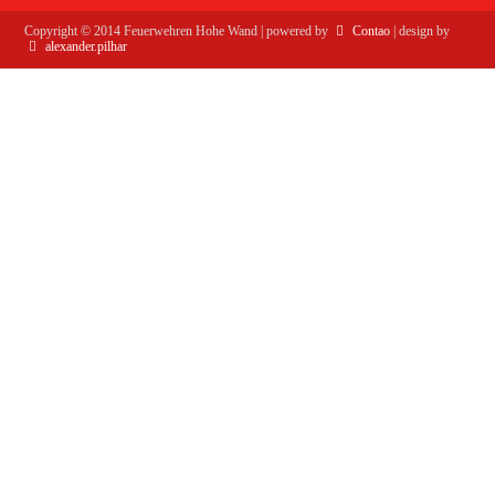
Copyright ©
2014
Feuerwehren Hohe Wand | powered by
Contao
| design by
alexander.pilhar