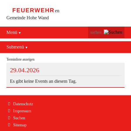
FEUERWEHR
en
Gemeinde Hohe Wand
Menü
Navigation
Startseite
überspringen
Submenü
Bürgerservice
Terminliste anzeigen
Maiersdorf
29.04.2026
Stollhof
Es gibt keine Events an diesem Tag.
Netting
Navigation
Datenschutz
überspringen
Impressum
Suchen
Sitemap