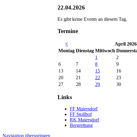
22.04.2026
Es gibt keine Events an diesem Tag.
Termine
<
April 2026
Mo
ntag
Di
enstag
Mi
ttwoch
Do
nnerst
1
2
6
7
8
9
13
14
15
16
20
21
22
23
27
28
29
30
Links
FF Maiersdorf
FF Stollhof
RK Maiersdorf
Bergrettung
Navigation überspringen