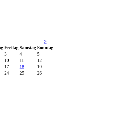
>
ag
Fr
eitag
Sa
mstag
So
nntag
3
4
5
10
11
12
17
18
19
24
25
26