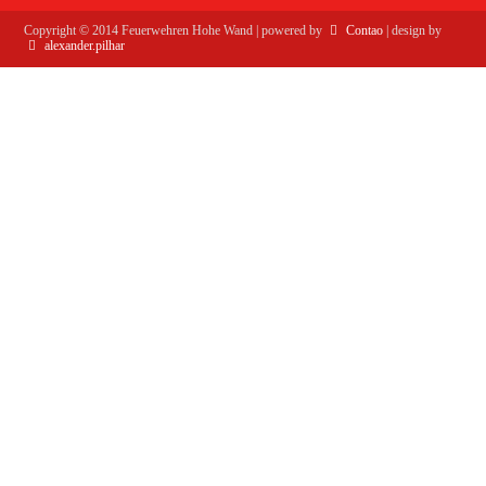
Copyright ©
2014
Feuerwehren Hohe Wand | powered by
Contao
| design by
alexander.pilhar