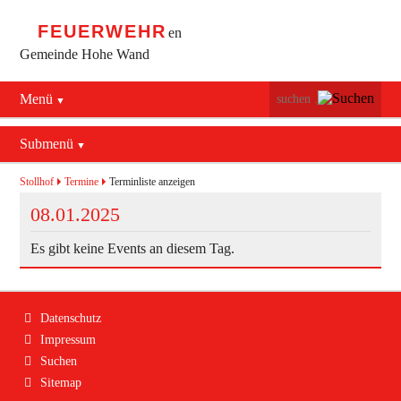
FEUERWEHR
en
Gemeinde Hohe Wand
Menü
Navigation
Startseite
überspringen
Submenü
Navigation
Bürgerservice
Aktuelles
überspringen
Stollhof
Termine
Terminliste anzeigen
Maiersdorf
08.01.2025
Mannschaft
Stollhof
Es gibt keine Events an diesem Tag.
Jugend
Netting
Ausrüstung
Navigation
Datenschutz
Termine
Feuerwehrhaus
überspringen
Impressum
Suchen
Geschichte
Fahrzeuge
Sitemap
Kontakt
Bekleidung