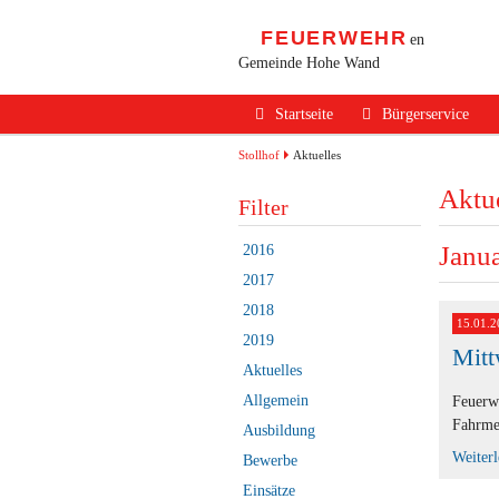
FEUERWEHR
en
Gemeinde Hohe Wand
Navigation
Startseite
Bürgerservice
überspringen
Alarmierung / Not
Stollhof
Aktuelles
Aktue
Verhalten im Bran
Filter
Brandschutz Infos
Janu
2016
Sicherheits Tipps
2017
2018
Verkehrsunfälle
15.01.2
2019
Mitt
Erste Hilfe
Aktuelles
Rechtliches
Allgemein
Feuerwe
Fahrmei
Ausbildung
Beitritt zur FF
Weiter
Bewerbe
Einsätze