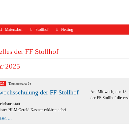
Maiersdorf
Stollhof
Netting
ruf
Aktuelles
Aktuelles
Aktuelles
lles der FF Stollhof
dfall
Mannschaft
Mannschaft
Mannschaft
Jugend
Jugend
Ausrüstung
ar 2025
Ausrüstung
Ausrüstung
Termine
Termine
Termine
Geschichte
025
(Kommentare: 0)
wochsschulung der FF Stollhof
Geschichte
Geschichte
Kontakt
Am Mittwoch, den 15. J
der FF Stollhof die ers
Kontakt
Kontakt
hrhaus statt.
ster HLM Gerald Kastner erklärte dabei...
Mittwochsschulung
lesen …
der
FF