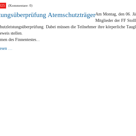
Stollhof
025
(Kommentare: 0)
tungsüberprüfung Atemschutzträger
Am Montag, den 06. Jän
Mitglieder der FF Stoll
utzleistungsüberprüfung. Dabei müssen die Teilnehmer ihre körperliche Taugl
eweis stellen.
en des Finnentestes...
Leistungsüberprüfung
lesen …
Atemschutzträger