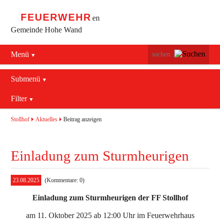
FEUERWEHR
en
Gemeinde Hohe Wand
Menü
Navigation
Startseite
überspringen
Submenü
Navigation
Bürgerservice
Filter
Aktuelles
überspringen
Maiersdorf
2016
Mannschaft
Stollhof
Aktuelles
Beitrag anzeigen
Stollhof
2017
Jugend
Einladung zum Sturmheurigen
Netting
2018
Ausrüstung
2019
Termine
Feuerwehrhaus
23.08.2025
(Kommentare: 0)
Einladung zum Sturmheurigen der FF Stollhof
Aktuelles
Geschichte
Fahrzeuge
am 11. Oktober 2025 ab 12:00 Uhr im Feuerwehrhaus
Allgemein
Kontakt
Bekleidung