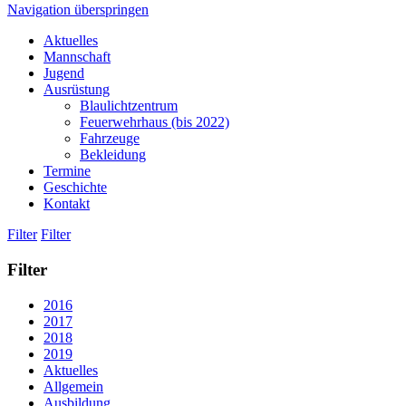
Navigation überspringen
Aktuelles
Mannschaft
Jugend
Ausrüstung
Blaulichtzentrum
Feuerwehrhaus (bis 2022)
Fahrzeuge
Bekleidung
Termine
Geschichte
Kontakt
Filter
Filter
Filter
2016
2017
2018
2019
Aktuelles
Allgemein
Ausbildung