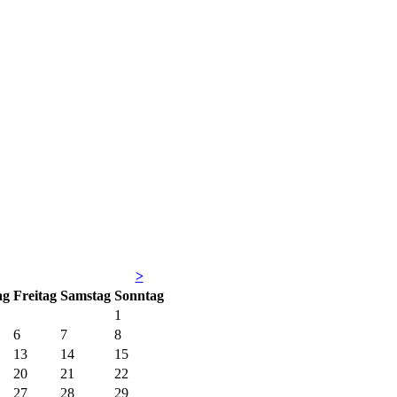
>
ag
Fr
eitag
Sa
mstag
So
nntag
1
6
7
8
13
14
15
20
21
22
27
28
29