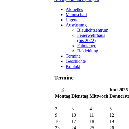
Aktuelles
Mannschaft
Jugend
Ausrüstung
Blaulichtzentrum
Feuerwehrhaus
(bis 2022)
Fahrzeuge
Bekleidung
Termine
Geschichte
Kontakt
Termine
<
Juni 2025
Mo
ntag
Di
enstag
Mi
ttwoch
Do
nnerst
2
3
4
5
9
10
11
12
16
17
18
19
23
24
25
26