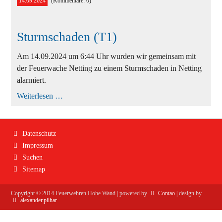
14.09.2024
(Kommentare: 0)
Ausbildung
Bekleidung
Sturmschaden (T1)
Bewerbe
Am 14.09.2024 um 6:44 Uhr wurden wir gemeinsam mit
Einsätze
der Feuerwache Netting zu einem Sturmschaden in Netting
Jugend
alarmiert.
Sturmschaden
Weiterlesen …
Veranstaltungen
(T1)
Navigation
Datenschutz
überspringen
Impressum
Suchen
Sitemap
Copyright ©
2014
Feuerwehren Hohe Wand | powered by
Contao
| design by
alexander.pilhar