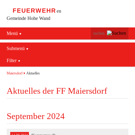
FEUERWEHR
en
Gemeinde Hohe Wand
Menü
Navigation
Startseite
überspringen
Submenü
Navigation
Bürgerservice
Filter
Aktuelles
überspringen
Maiersdorf
2016
Mannschaft
Maiersdorf
Aktuelles
Stollhof
2017
Jugend
Aktuelles der FF Maiersdorf
Netting
2018
Ausrüstung
2019
Termine
Blaulichtzentrum
September 2024
Aktuelles
Geschichte
Feuerwehrhaus (bis 2022)
Allgemein
Kontakt
Fahrzeuge