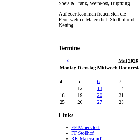
Speis & Trank, Weinkost, Hüpfburg
Auf euer Kommen freuen sich die
Feuerwehren Maiersdorf, Stollhof und
Netting
Termine
<
Mai 2026
Mo
ntag
Di
enstag
Mi
ttwoch
Do
nnerst
4
5
6
7
11
12
13
14
18
19
20
21
25
26
27
28
Links
FF Maiersdorf
FF Stollhof
RK Maiersdorf