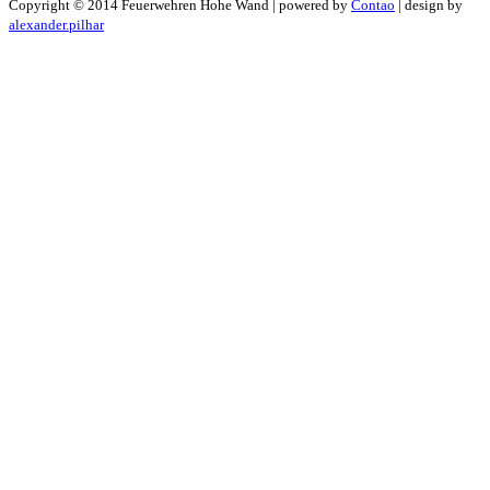
Copyright ©
2014
Feuerwehren Hohe Wand | powered by
Contao
| design by
alexander.pilhar