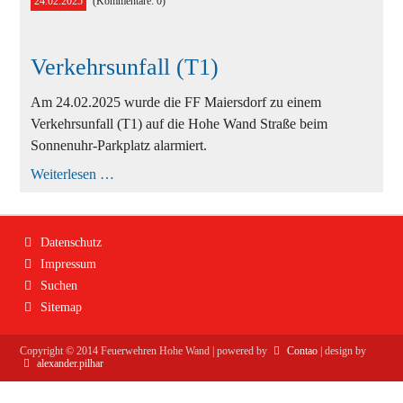
24.02.2025
(Kommentare: 0)
Ausbildung
Bekleidung
Verkehrsunfall (T1)
Bewerbe
Am 24.02.2025 wurde die FF Maiersdorf zu einem
Einsätze
Verkehrsunfall (T1) auf die Hohe Wand Straße beim
Jugend
Sonnenuhr-Parkplatz alarmiert.
Verkehrsunfall
Weiterlesen …
Veranstaltungen
(T1)
Navigation
Datenschutz
überspringen
Impressum
Suchen
Sitemap
Copyright ©
2014
Feuerwehren Hohe Wand | powered by
Contao
| design by
alexander.pilhar