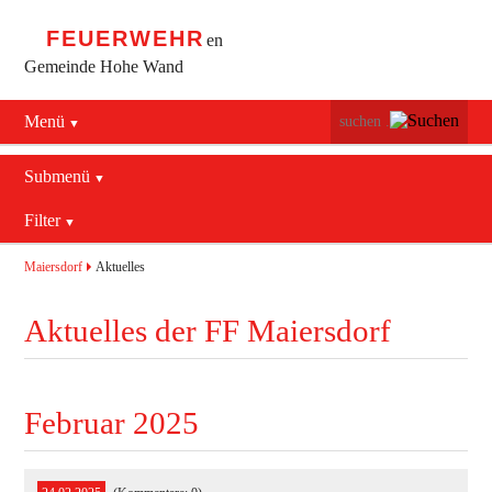
FEUERWEHR
en
Gemeinde Hohe Wand
Menü
Navigation
Startseite
überspringen
Submenü
Navigation
Bürgerservice
Filter
Aktuelles
überspringen
Maiersdorf
2016
Mannschaft
Maiersdorf
Aktuelles
Stollhof
2017
Jugend
Aktuelles der FF Maiersdorf
Netting
2018
Ausrüstung
2019
Termine
Blaulichtzentrum
Februar 2025
Aktuelles
Geschichte
Feuerwehrhaus (bis 2022)
Allgemein
Kontakt
Fahrzeuge