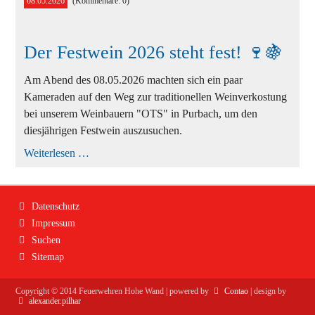
08.05.2026
(Kommentare: 0)
Ausbildung
Bekleidung
Der Festwein 2026 steht fest! 🍷🍇
Bewerbe
Am Abend des 08.05.2026 machten sich ein paar
Einsätze
Kameraden auf den Weg zur traditionellen Weinverkostung
Jugend
bei unserem Weinbauern "OTS" in Purbach, um den
diesjährigen Festwein auszusuchen.
Veranstaltungen
Der
Weiterlesen …
Festwein
2026
steht
fest!
Navigation
Datenschutz
🍷
überspringen
🍇
Impressum
Suchen
Sitemap
Copyright ©
2014
Feuerwehren Hohe Wand | powered by
Contao
| design by
alexander.pilhar