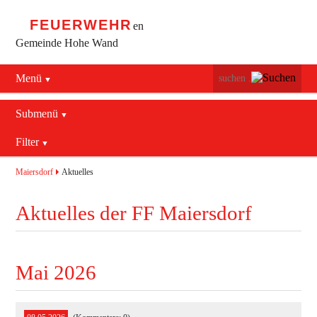
FEUERWEHR
en
Gemeinde Hohe Wand
Menü
Navigation
Startseite
überspringen
Submenü
Navigation
Bürgerservice
Filter
Aktuelles
überspringen
Maiersdorf
2016
Mannschaft
Maiersdorf
Aktuelles
Stollhof
2017
Jugend
Aktuelles der FF Maiersdorf
Netting
2018
Ausrüstung
2019
Termine
Blaulichtzentrum
Mai 2026
Aktuelles
Geschichte
Feuerwehrhaus (bis 2022)
Allgemein
Kontakt
Fahrzeuge