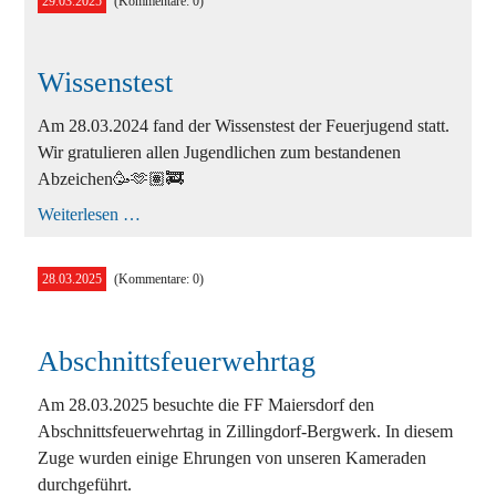
29.03.2025
(Kommentare: 0)
Ausbildung
Bekleidung
Wissenstest
Bewerbe
Am 28.03.2024 fand der Wissenstest der Feuerjugend statt.
Einsätze
Wir gratulieren allen Jugendlichen zum bestandenen
Jugend
Abzeichen🥳🫶🏽🚒
Wissenstest
Weiterlesen …
Veranstaltungen
28.03.2025
(Kommentare: 0)
Abschnittsfeuerwehrtag
Am 28.03.2025 besuchte die FF Maiersdorf den
Abschnittsfeuerwehrtag in Zillingdorf-Bergwerk. In diesem
Zuge wurden einige Ehrungen von unseren Kameraden
durchgeführt.