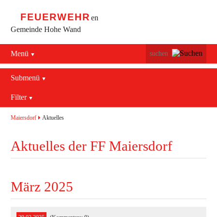
FEUERWEHR
en
Gemeinde Hohe Wand
Menü
Navigation
Startseite
überspringen
Submenü
Navigation
Bürgerservice
Filter
Aktuelles
überspringen
Maiersdorf
2016
Mannschaft
Maiersdorf
Aktuelles
Stollhof
2017
Jugend
Aktuelles der FF Maiersdorf
Netting
2018
Ausrüstung
2019
Termine
Blaulichtzentrum
März 2025
Aktuelles
Geschichte
Feuerwehrhaus (bis 2022)
Allgemein
Kontakt
Fahrzeuge