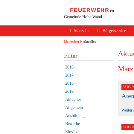
FEUERWEHR
en
Gemeinde Hohe Wand
Navigation
Startseite
Bürgerservice
überspringen
Alarmierung / Not
Maiersdorf
Aktuelles
Aktue
Verhalten im Bran
Filter
Brandschutz Infos
März
2016
Sicherheits Tipps
2017
2018
Verkehrsunfälle
28.03.2
2019
Ate
Erste Hilfe
Aktuelles
Rechtliches
Allgemein
Weiter
Ausbildung
Beitritt zur FF
Bewerbe
24.03.2
Einsätze