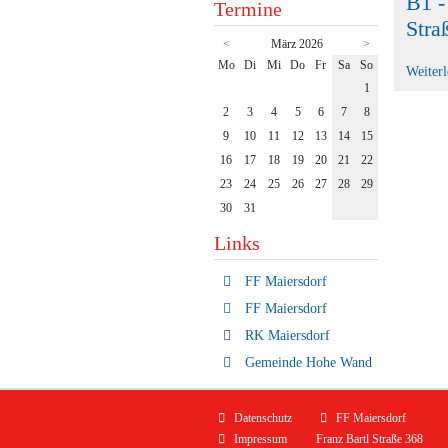
B1 -
Termine
Stra
<
März 2026
>
ntag
enstag
ttwoch
nnerstag
eitag
mstag
nntag
Mo
Di
Mi
Do
Fr
Sa
So
Weiter
1
2
3
4
5
6
7
8
9
10
11
12
13
14
15
16
17
18
19
20
21
22
23
24
25
26
27
28
29
30
31
Links
FF Maiersdorf
FF Maiersdorf
RK Maiersdorf
Gemeinde Hohe Wand
Navigation
Datenschutz
FF Maiersdorf
überspringen
Impressum
Franz Bartl Straße 368