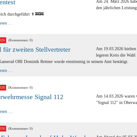
entest
Am 24. März 2026 habe
den jährlichen Leistung
eich durchgeführt 👨‍🚒🚒
Finnentest
lesen …
026
(Kommentare: 0)
 für zweiten Stellvertreter
Am 19.03.2026 hielten 
legeren Kreis die Wahl 
Kamerad OBI Dominik Rettner wurde einstimmig in seinem Amt bestätigt.
Wahl
lesen …
für
zweiten
Stellvertreter
026
(Kommentare: 0)
rwehrmesse Signal 112
Am 14.03.2026 waren w
"Signal 112" in Oberwa
Feuerwehrmesse
lesen …
Signal
112
026
(Kommentare: 0)