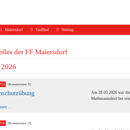
Maiersdorf
Stollhof
Netting
ruf
Aktuelles
Aktuelles
Aktuelles
lles der FF Maiersdorf
dfall
Mannschaft
Mannschaft
Mannschaft
Jugend
Jugend
Ausrüstung
 2026
Ausrüstung
Ausrüstung
Termine
Termine
Termine
Geschichte
026
(Kommentare: 0)
mschutzübung
Geschichte
Geschichte
Kontakt
Am 28.03.2026 war die
Muthmannsdorf bei ein
Kontakt
Kontakt
Atemschutzübung
lesen …
026
(Kommentare: 0)