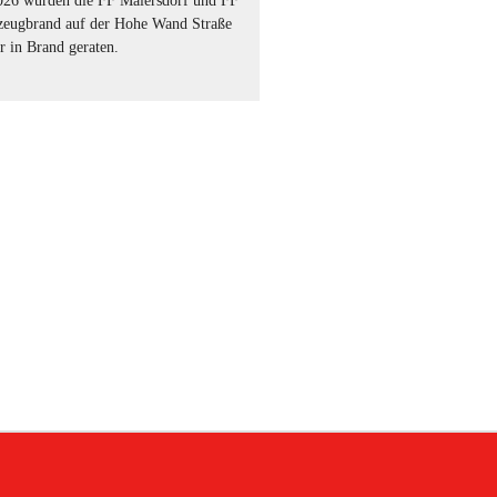
26 wurden die FF Maiersdorf und FF
rzeugbrand auf der Hohe Wand Straße
 in Brand geraten.