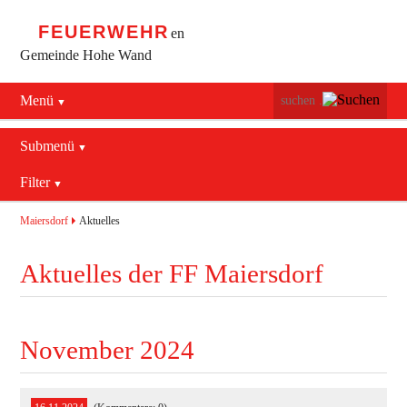
FEUERWEHR
en
Gemeinde Hohe Wand
Menü
Navigation
Startseite
überspringen
Submenü
Navigation
Bürgerservice
Filter
Aktuelles
überspringen
Maiersdorf
2016
Mannschaft
Maiersdorf
Aktuelles
Stollhof
2017
Jugend
Aktuelles der FF Maiersdorf
Netting
2018
Ausrüstung
2019
Termine
Blaulichtzentrum
November 2024
Aktuelles
Geschichte
Feuerwehrhaus (bis 2022)
Allgemein
Kontakt
Fahrzeuge