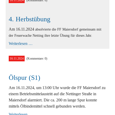
16.11.2024
(Kommentare: 0)
Ausbildung
Bekleidung
4. Herbstübung
Bewerbe
Am 16.11.2024
absolvierte die FF Maiersdorf gemeinsam mit
Einsätze
der Feuerwache Netting ihre letzte Übung für dieses Jahr.
Jugend
4.
Weiterlesen …
Herbstübung
Veranstaltungen
16.11.2024
(Kommentare: 0)
Ölspur (S1)
Am 16.11.2024, um 13:00 Uhr wurde die FF Maiersdorf zu
einem Betriebsmittelaustritt auf die Nettinger Straße in
Maiersdorf alarmiert. Die ca. 200 m lange Spur konnte
mittels Ölbindemittel schnell gebunden werden.
Ölspur
Weiterlesen …