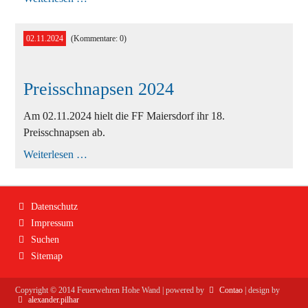
(S1)
02.11.2024
(Kommentare: 0)
Preisschnapsen 2024
Am 02.11.2024 hielt die FF Maiersdorf ihr 18.
Preisschnapsen ab.
Preisschnapsen
Weiterlesen …
2024
Navigation
Datenschutz
überspringen
Impressum
Suchen
Sitemap
Copyright ©
2014
Feuerwehren Hohe Wand | powered by
Contao
| design by
alexander.pilhar