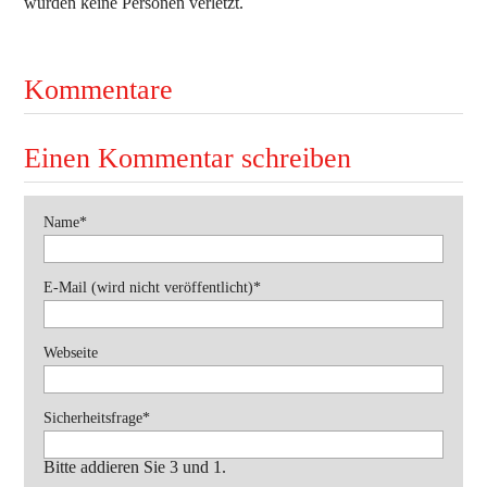
wurden keine Personen verletzt.
Ausbildung
Bekleidung
Kommentare
Bewerbe
Einsätze
Einen Kommentar schreiben
Jugend
Veranstaltungen
Pflichtfeld
Name
*
Pflichtfeld
E-Mail (wird nicht veröffentlicht)
*
Webseite
Pflichtfeld
Sicherheitsfrage
*
Bitte addieren Sie 3 und 1.