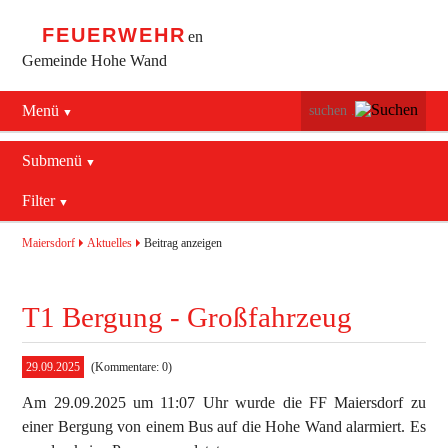
FEUERWEHR
en
Gemeinde Hohe Wand
Menü
Navigation
Startseite
überspringen
Submenü
Navigation
Bürgerservice
Filter
Aktuelles
überspringen
Maiersdorf
2016
Mannschaft
Maiersdorf
Aktuelles
Beitrag anzeigen
Stollhof
2017
Jugend
T1 Bergung - Großfahrzeug
Netting
2018
Ausrüstung
2019
Termine
Blaulichtzentrum
29.09.2025
(Kommentare: 0)
Am 29.09.2025 um 11:07 Uhr wurde die FF Maiersdorf zu
Aktuelles
Geschichte
Feuerwehrhaus (bis 2022)
einer Bergung von einem Bus auf die Hohe Wand alarmiert. Es
Allgemein
Kontakt
Fahrzeuge