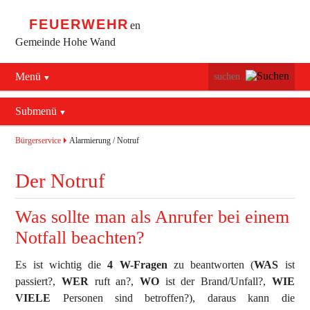
FEUERWEHR
en
Gemeinde Hohe Wand
Menü
Navigation
Startseite
überspringen
Submenü
Navigation
Bürgerservice
Alarmierung / Notruf
überspringen
Bürgerservice
Alarmierung / Notruf
Maiersdorf
Verhalten im Brandfall
Der Notruf
Stollhof
Brandschutz Infos
Was sollte man als Anrufer bei einem
Netting
Sicherheits Tipps
Notfall beachten?
Verkehrsunfälle
Es ist wichtig die
4 W-Fragen
zu beantworten (
WAS
ist
Erste Hilfe
passiert?,
WER
ruft an?,
WO
ist der Brand/Unfall?,
WIE
VIELE
Personen sind betroffen?), daraus kann die
Rechtliches