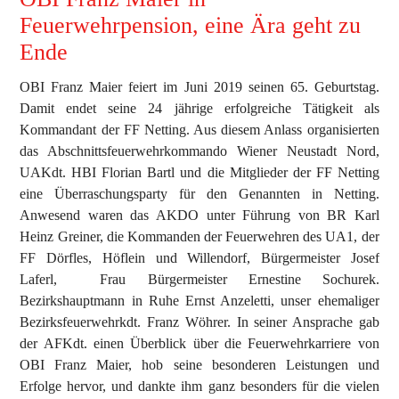
Feuerwehrpension, eine Ära geht zu
Ausbildung
Ende
Bewerbe
OBI Franz Maier feiert im Juni 2019 seinen 65. Geburtstag.
Einsätze
Damit endet seine 24 jährige erfolgreiche Tätigkeit als
Kommandant der FF Netting. Aus diesem Anlass organisierten
Jugend
das Abschnittsfeuerwehrkommando Wiener Neustadt Nord,
UAKdt. HBI Florian Bartl und die Mitglieder der FF Netting
Veranstaltungen
eine Überraschungsparty für den Genannten in Netting.
Anwesend waren das AKDO unter Führung von BR Karl
Heinz Greiner, die Kommanden der Feuerwehren des UA1, der
FF Dörfles, Höflein und Willendorf, Bürgermeister Josef
Laferl, Frau Bürgermeister Ernestine Sochurek.
Bezirkshauptmann in Ruhe Ernst Anzeletti, unser ehemaliger
Bezirksfeuerwehrkdt. Franz Wöhrer. In seiner Ansprache gab
der AFKdt. einen Überblick über die Feuerwehrkarriere von
OBI Franz Maier, hob seine besonderen Leistungen und
Erfolge hervor, und dankte ihm ganz besonders für die vielen